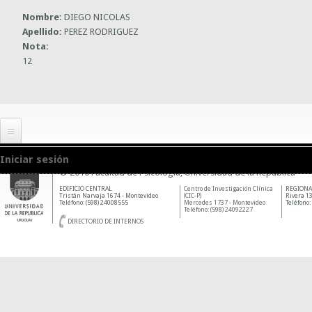
Nombre:
DIEGO NICOLAS
Apellido:
PEREZ RODRIGUEZ
Nota:
12
Iniciar sesión
© 2010 Facultad de Psicología, Universidad de la República
EDIFICIO CENTRAL
Centro de Investigación Clínica
REGIONA
Tristán Narvaja 1674 - Montevideo
(CIC-P)
Rivera 13
Teléfono: (598) 24008555
Mercedes 1737 - Montevideo
Teléfono:
Teléfono: (598) 24092227
DIRECTORIO DE INTERNOS