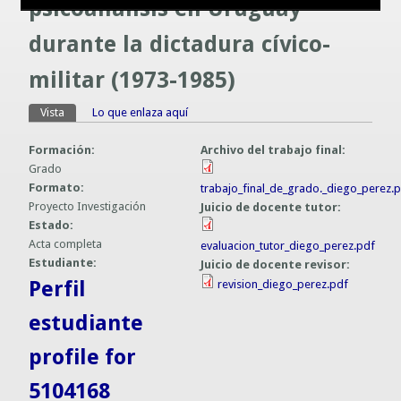
psicoanálisis en Uruguay
Guías prácticas o proyectos
Información sobre SPAM y Phising
durante la dictadura cívico-
Guías UCO
militar (1973-1985)
Vista
(solapa activa)
Lo que enlaza aquí
Solapas principales
Formación:
Archivo del trabajo final:
Grado
Formato:
trabajo_final_de_grado._diego_perez.
Proyecto Investigación
Juicio de docente tutor:
Estado:
Acta completa
evaluacion_tutor_diego_perez.pdf
Estudiante:
Juicio de docente revisor:
Perfil
revision_diego_perez.pdf
estudiante
profile for
5104168