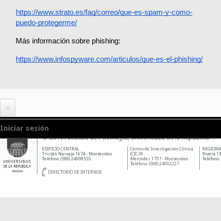
https://www.strato.es/faq/correo/que-es-spam-y-como-
puedo-protegerme/
Más información sobre phishing:
https://www.infospyware.com/articulos/que-es-el-phishing/
Iniciar sesión
© 2010 Facultad de Psicología, Universidad de la República
EDIFICIO CENTRAL
Centro de Investigación Clínica
REGIONA
Tristán Narvaja 1674 - Montevideo
(CIC-P)
Rivera 13
Teléfono: (598) 24008555
Mercedes 1737 - Montevideo
Teléfono:
Teléfono: (598) 24092227
DIRECTORIO DE INTERNOS