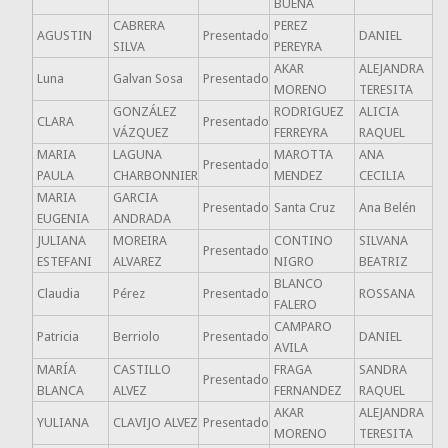
BUENA
CABRERA
PEREZ
AGUSTIN
Presentado
DANIEL
SILVA
PEREYRA
AKAR
ALEJANDRA
Luna
Galvan Sosa
Presentado
MORENO
TERESITA
GONZÁLEZ
RODRIGUEZ
ALICIA
CLARA
Presentado
VÁZQUEZ
FERREYRA
RAQUEL
MARIA
LAGUNA
MAROTTA
ANA
Presentado
PAULA
CHARBONNIER
MENDEZ
CECILIA
MARIA
GARCIA
Presentado
Santa Cruz
Ana Belén
EUGENIA
ANDRADA
JULIANA
MOREIRA
CONTINO
SILVANA
Presentado
ESTEFANI
ALVAREZ
NIGRO
BEATRIZ
BLANCO
Claudia
Pérez
Presentado
ROSSANA
FALERO
CAMPARO
Patricia
Berriolo
Presentado
DANIEL
AVILA
MARÍA
CASTILLO
FRAGA
SANDRA
Presentado
BLANCA
ALVEZ
FERNANDEZ
RAQUEL
AKAR
ALEJANDRA
YULIANA
CLAVIJO ALVEZ
Presentado
MORENO
TERESITA