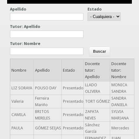
Guías prácticas o proyectos
Apellido
Estado
Información sobre SPAM y Phising
Guías UCO
Tutor: Apellido
Tutor: Nombre
Docente
Docente
Nombre
Apellido
Estado
tutor:
tutor:
Apellido
Nombre
LLADO
MONICA
LIZ SORAYA
POUSO DAY
Presentado
OLIVERA
SANDRA
Ferreira
SANDRA
Valeria
Presentado
TORT GÓMEZ
Mariño
DANIELA
BRITOS
ZAPATA
SYLVIA
CAMILA
Presentado
MERELES
NEVES
MARIANA
Sánchez
PAULA
GÓMEZ SEIJAS
Presentado
Mercedes
García
FERNANDEZ
JUAN