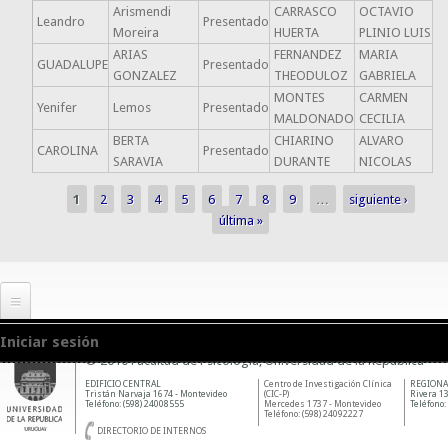
Arismendi
CARRASCO
OCTAVIO
Leandro
Presentado
Moreira
HUERTA
PLINIO LUIS
ARIAS
FERNANDEZ
MARIA
GUADALUPE
Presentado
GONZALEZ
THEODULOZ
GABRIELA
MONTES
CARMEN
Yenifer
Lemos
Presentado
MALDONADO
CECILIA
BERTA
CHIARINO
ALVARO
CAROLINA
Presentado
SARAVIA
DURANTE
NICOLAS
1
2
3
4
5
6
7
8
9
…
siguiente ›
Páginas
última »
Iniciar sesión
© 2010 Facultad de Psicología, Universidad de la República
EDIFICIO CENTRAL
Centro de Investigación Clínica
REGIONA
Tristán Narvaja 1674 - Montevideo
(CIC-P)
Rivera 13
Teléfono: (598) 24008555
Mercedes 1737 - Montevideo
Teléfono:
Teléfono: (598) 24092227
DIRECTORIO DE INTERNOS