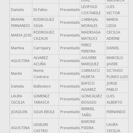
DIAZ
VERONICA
LEOPOLD
LUIS
Daniela
Di Fabio
Presentado
COSTABILE
VICTOR
BRAYAN
RODRIGUEZ
CARBAJAL
MARIA
Presentado
FERNANDO
SILVA
MORALES
LIDIA
RODRIGUEZ
MADRIAGA
CECILIA
MARIA JOSE
Presentado
CAZAUX
MATEUCI
ADRINE
PEREZ
Martina
Carriquiry
Presentado
DANIEL
PEREYRA
ALVAREZ
AGUIRRE
MARCELO
AGUSTINA
Presentado
ACUÑA
MARQUEZ
JAVIER
Neme
CARRASCO
OCTAVIO
Martín
Presentado
Contrera
HUERTA
PLINIO LUIS
BAFICO
JORGE
Daniela
Ballestero
Presentado
ALVAREZ
PABLO
LAURA
GIMENEZ
GONCALVEZ
LUIS
Presentado
CECILIA
TARASCA
BOGGIO
ALBERTO
BERRIEL
JOAQUIN
SILVA EBOLE
Presentado
FERNANDO
TAÑO
BARONI
LEGELEN
LAURA
AGUSTINA
Presentado
PIEDRA
CASTRO
CECILIA