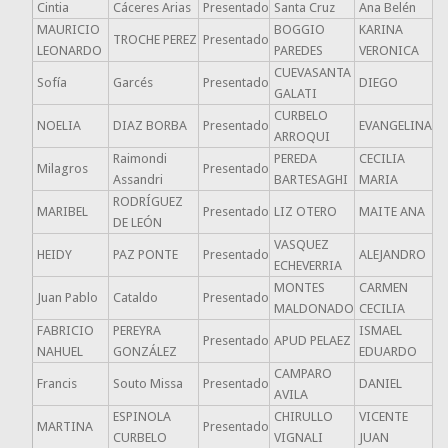
Cintia
Cáceres Arias
Presentado
Santa Cruz
Ana Belén
MAURICIO
BOGGIO
KARINA
TROCHE PEREZ
Presentado
LEONARDO
PAREDES
VERONICA
CUEVASANTA
Sofía
Garcés
Presentado
DIEGO
GALATI
CURBELO
NOELIA
DIAZ BORBA
Presentado
EVANGELINA
ARROQUI
Raimondi
PEREDA
CECILIA
Milagros
Presentado
Assandri
BARTESAGHI
MARIA
RODRÍGUEZ
MARIBEL
Presentado
LIZ OTERO
MAITE ANA
DE LEÓN
VASQUEZ
HEIDY
PAZ PONTE
Presentado
ALEJANDRO
ECHEVERRIA
MONTES
CARMEN
Juan Pablo
Cataldo
Presentado
MALDONADO
CECILIA
FABRICIO
PEREYRA
ISMAEL
Presentado
APUD PELAEZ
NAHUEL
GONZÁLEZ
EDUARDO
CAMPARO
Francis
Souto Missa
Presentado
DANIEL
AVILA
ESPINOLA
CHIRULLO
VICENTE
MARTINA
Presentado
CURBELO
VIGNALI
JUAN