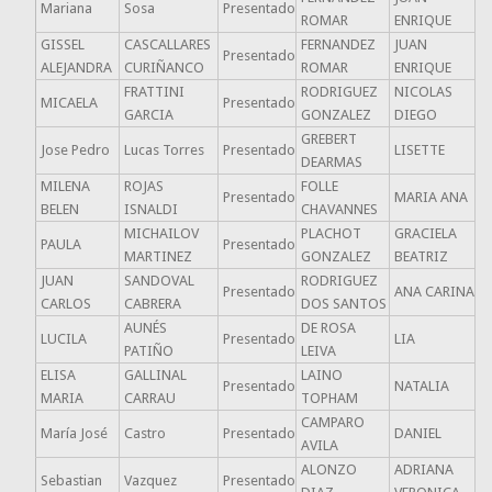
Mariana
Sosa
Presentado
ROMAR
ENRIQUE
GISSEL
CASCALLARES
FERNANDEZ
JUAN
Presentado
ALEJANDRA
CURIÑANCO
ROMAR
ENRIQUE
FRATTINI
RODRIGUEZ
NICOLAS
MICAELA
Presentado
GARCIA
GONZALEZ
DIEGO
GREBERT
Jose Pedro
Lucas Torres
Presentado
LISETTE
DEARMAS
MILENA
ROJAS
FOLLE
Presentado
MARIA ANA
BELEN
ISNALDI
CHAVANNES
MICHAILOV
PLACHOT
GRACIELA
PAULA
Presentado
MARTINEZ
GONZALEZ
BEATRIZ
JUAN
SANDOVAL
RODRIGUEZ
Presentado
ANA CARINA
CARLOS
CABRERA
DOS SANTOS
AUNÉS
DE ROSA
LUCILA
Presentado
LIA
PATIÑO
LEIVA
ELISA
GALLINAL
LAINO
Presentado
NATALIA
MARIA
CARRAU
TOPHAM
CAMPARO
María José
Castro
Presentado
DANIEL
AVILA
ALONZO
ADRIANA
Sebastian
Vazquez
Presentado