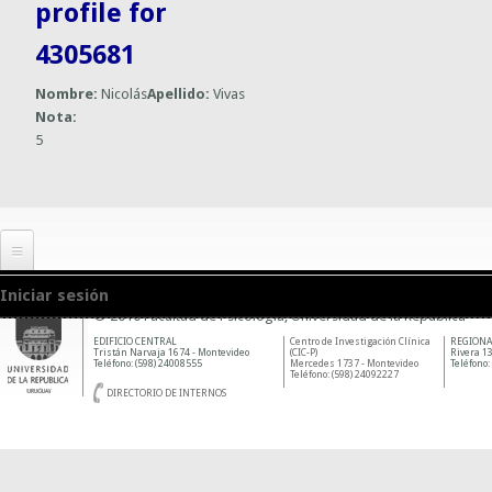
profile for
4305681
Nombre:
Nicolás
Apellido:
Vivas
Nota:
5
Iniciar sesión
© 2010 Facultad de Psicología, Universidad de la República
EDIFICIO CENTRAL
Centro de Investigación Clínica
REGIONA
Tristán Narvaja 1674 - Montevideo
(CIC-P)
Rivera 13
Teléfono: (598) 24008555
Mercedes 1737 - Montevideo
Teléfono:
Teléfono: (598) 24092227
DIRECTORIO DE INTERNOS