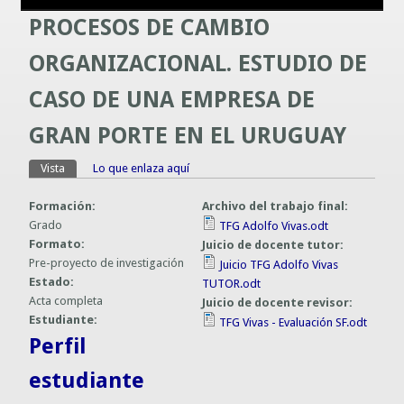
PROCESOS DE CAMBIO
Guías prácticas o proyectos
Información sobre SPAM y Phising
Guías UCO
ORGANIZACIONAL. ESTUDIO DE
CASO DE UNA EMPRESA DE
GRAN PORTE EN EL URUGUAY
Vista
(solapa activa)
Lo que enlaza aquí
Solapas principales
Formación:
Archivo del trabajo final:
Grado
TFG Adolfo Vivas.odt
Formato:
Juicio de docente tutor:
Pre-proyecto de investigación
Juicio TFG Adolfo Vivas
Estado:
TUTOR.odt
Acta completa
Juicio de docente revisor:
Estudiante:
TFG Vivas - Evaluación SF.odt
Perfil
estudiante