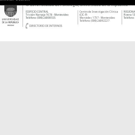
© 2010 Facultad de Psicología, Universidad de la República
EDIFICIO CENTRAL
Centro de Investigación Clínica
REGIONA
Tristán Narvaja 1674 - Montevideo
(CIC-P)
Rivera 13
Teléfono: (598) 24008555
Mercedes 1737 - Montevideo
Teléfono:
Teléfono: (598) 24092227
DIRECTORIO DE INTERNOS