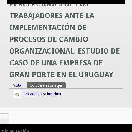
PERCEPCIONES DE LOS
Guías prácticas o proyectos
Información sobre SPAM y Phising
TRABAJADORES ANTE LA
Guías UCO
IMPLEMENTACIÓN DE
PROCESOS DE CAMBIO
ORGANIZACIONAL. ESTUDIO DE
CASO DE UNA EMPRESA DE
GRAN PORTE EN EL URUGUAY
Vista
Lo que enlaza aquí
(solapa activa)
Solapas principales
Click aquí para imprimir
Iniciar sesión