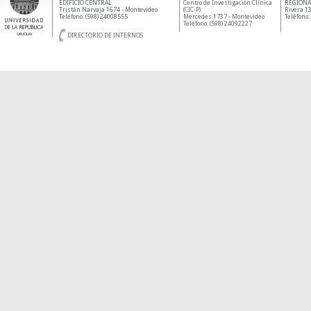
EDIFICIO CENTRAL
Centro de Investigación Clínica
REGIONA
Tristán Narvaja 1674 - Montevideo
(CIC-P)
Rivera 13
Teléfono: (598) 24008555
Mercedes 1737 - Montevideo
Teléfono:
Teléfono: (598) 24092227
DIRECTORIO DE INTERNOS