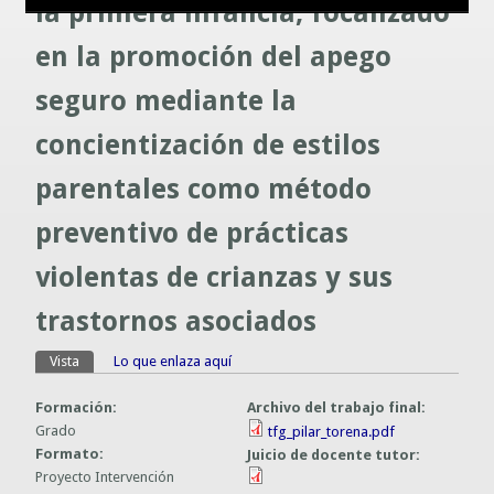
la primera infancia, focalizado
Guías prácticas o proyectos
Información sobre SPAM y Phising
en la promoción del apego
Guías UCO
seguro mediante la
concientización de estilos
parentales como método
preventivo de prácticas
violentas de crianzas y sus
trastornos asociados
Vista
(solapa activa)
Lo que enlaza aquí
Solapas principales
Formación:
Archivo del trabajo final:
Grado
tfg_pilar_torena.pdf
Formato:
Juicio de docente tutor:
Proyecto Intervención