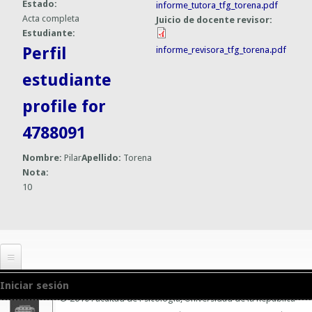
Estado:
informe_tutora_tfg_torena.pdf
Acta completa
Juicio de docente revisor:
Estudiante:
Perfil
informe_revisora_tfg_torena.pdf
estudiante
profile for
4788091
Nombre:
Pilar
Apellido:
Torena
Nota:
10
Iniciar sesión
© 2010 Facultad de Psicología, Universidad de la República