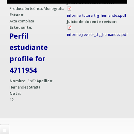
Formato:
Juicio de docente tutor:
Guías prácticas o proyectos
Producción teórica: Monografía
Información sobre SPAM y Phising
Estado:
informe_tutora_tfg_hernandez.pdf
Guías UCO
Acta completa
Juicio de docente revisor:
Estudiante:
Perfil
informe_revisor_tfg_hernandez.pdf
estudiante
profile for
4711954
Nombre:
Sofía
Apellido:
Hernández Stratta
Nota:
12