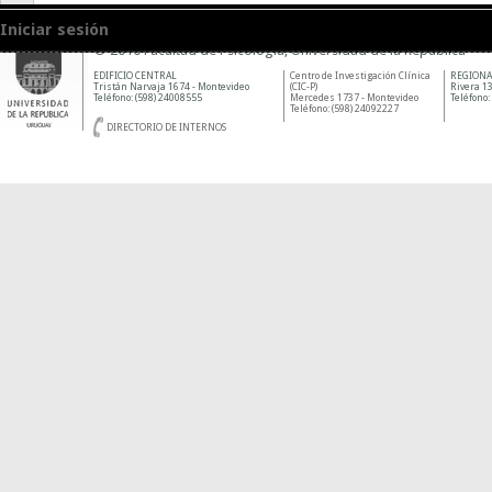
Iniciar sesión
© 2010 Facultad de Psicología, Universidad de la República
EDIFICIO CENTRAL
Centro de Investigación Clínica
REGIONA
Tristán Narvaja 1674 - Montevideo
(CIC-P)
Rivera 13
Teléfono: (598) 24008555
Mercedes 1737 - Montevideo
Teléfono:
Teléfono: (598) 24092227
DIRECTORIO DE INTERNOS