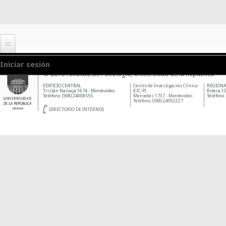
Iniciar sesión
© 2010 Facultad de Psicología, Universidad de la República
EDIFICIO CENTRAL
Centro de Investigación Clínica
REGIONA
Tristán Narvaja 1674 - Montevideo
(CIC-P)
Rivera 13
Teléfono: (598) 24008555
Mercedes 1737 - Montevideo
Teléfono:
Teléfono: (598) 24092227
DIRECTORIO DE INTERNOS