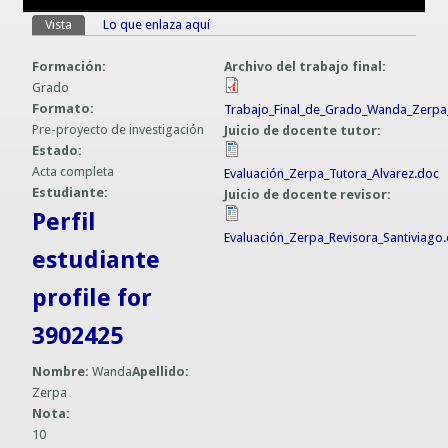
Guías prácticas o proyectos
Vista
(solapa activa)
Lo que enlaza aquí
Solapas principales
Información sobre SPAM y Phising
Guías UCO
Formación:
Archivo del trabajo final:
Grado
Formato:
Trabajo_Final_de_Grado_Wanda_Zerpa_
Pre-proyecto de investigación
Juicio de docente tutor:
Estado:
Acta completa
Evaluación_Zerpa_Tutora_Alvarez.doc
Estudiante:
Juicio de docente revisor:
Perfil
Evaluación_Zerpa_Revisora_Santiviago
estudiante
profile for
3902425
Nombre:
Wanda
Apellido:
Zerpa
Nota:
10