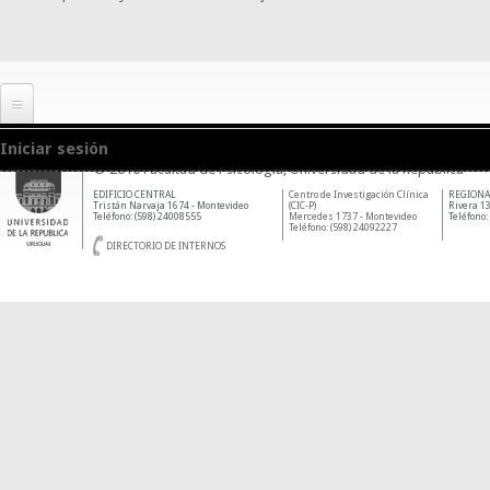
Iniciar sesión
© 2010 Facultad de Psicología, Universidad de la República
EDIFICIO CENTRAL
Centro de Investigación Clínica
REGIONA
Tristán Narvaja 1674 - Montevideo
(CIC-P)
Rivera 13
Teléfono: (598) 24008555
Mercedes 1737 - Montevideo
Teléfono:
Teléfono: (598) 24092227
DIRECTORIO DE INTERNOS