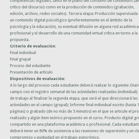
competencias digitales, tanto en el plano del consumo de contenidos (an
crítico del discurso) como en la producción de contenidos (grabación,
edición, archivo, redes sociales). Tercera etapa: Producción supervisada
un contenido digital psicológico (preferentemente en el ámbito de la
psicología y la educación), su eventual difusión en alguna red académica
profesional y el desarrollo de una comunidad virtual crítica en torno a la
propuesta.
Criterio de evaluación:
Final individual
Final grupal
Proceso del estudiante
Presentación de artículo
Dispositivos de evaluación:
A lo largo del proceso cada estudiante deberá realizar lo siguiente: Diar
campo con el registro semanal de las actividades realizadas (individual);
de trabajo al finalizar la segunda etapa, que será el que direccionará las
actividades en el campo (grupal); Informe final individual escrito (hasta 
páginas) o grabado (de no más de 5 minutos) en el que se articule el pr
realizado y algún ítem teórico propuesto en el curso. Producto digital gr
compartido en una plataforma académica o profesional. Cada estudian
deberá tener un 80% de asistencia a las reuniones de supervisión y un cl
compromiso y asiduidad en el trabajo asincrónico.