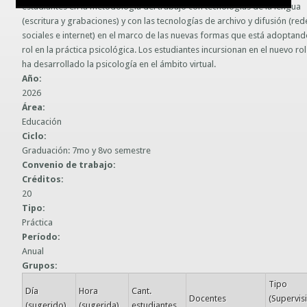
estudiantes en la metodología del trabajo con tecnologías de la lengua
Guías prácticas o proyectos
(escritura y grabaciones) y con las tecnologías de archivo y difusión (red
Información sobre SPAM y Phising
sociales e internet) en el marco de las nuevas formas que está adoptand
Guías UCO
rol en la práctica psicológica. Los estudiantes incursionan en el nuevo ro
ha desarrollado la psicología en el ámbito virtual.
Año:
2026
Área:
Educación
Ciclo:
Graduación: 7mo y 8vo semestre
Convenio de trabajo:
Créditos:
20
Tipo:
Práctica
Período:
Anual
Grupos:
Tipo
Día
Hora
Cant.
Docentes
(Supervis
(sugerido)
(sugerida)
estudiantes