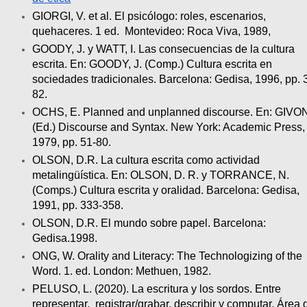
GIORGI, V. et al. El psicólogo: roles, escenarios, 
quehaceres. 1 ed. 
Montevideo: Roca Viva, 1989,
GOODY, J. y WATT, I. Las consecuencias de la cultura 
escrita. En: GOODY, J. (Comp.) Cultura escrita en 
sociedades tradicionales. Barcelona: Gedisa, 1996, pp. 
82.
OCHS, E. Planned and unplanned discourse. En: GIVON,
(Ed.) Discourse and Syntax. New York: Academic Press, 
1979, pp. 51-80.
OLSON, D.R. La cultura escrita como actividad 
metalingüística. En: OLSON, D. R. y TORRANCE, N. 
(Comps.) Cultura escrita y oralidad. Barcelona: Gedisa, 
1991, pp. 333-358.
OLSON, D.R. El mundo sobre papel. Barcelona: 
Gedisa.1998.
ONG, W. Orality and Literacy: The Technologizing of the 
Word. 1. ed. London: Methuen, 1982. 
PELUSO, L. (2020). La escritura y los sordos. Entre 
representar, 
registrar/grabar, describir y computar. Área d