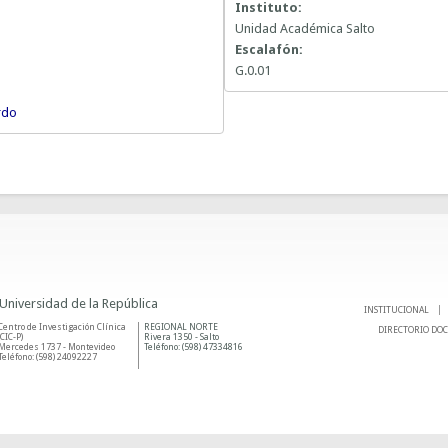
Instituto:
Unidad Académica Salto
Escalafón:
G.0.01
rdo
 Universidad de la República
INSTITUCIONAL
Centro de Investigación Clínica
REGIONAL NORTE
DIRECTORIO DO
(CIC-P)
Rivera 1350 - Salto
Mercedes 1737 - Montevideo
Teléfono: (598) 47334816
Teléfono: (598) 24092227