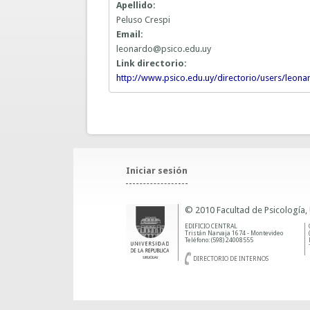
Apellido:
Peluso Crespi
Email:
leonardo@psico.edu.uy
Link directorio:
http://www.psico.edu.uy/directorio/users/leona
Iniciar sesión
© 2010 Facultad de Psicología,
EDIFICIO CENTRAL
Tristán Narvaja 1674 - Montevideo
Teléfono: (598) 24008555
DIRECTORIO DE INTERNOS