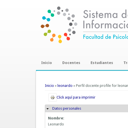
Inicio
Docentes
Estudiantes
Tr
Trab
Se encuentra usted aquí
Inicio
»
leonardo
» Perfil docente profile for leona
Click aquí para imprimir
Datos personales
Ocultar
Nombre:
Leonardo