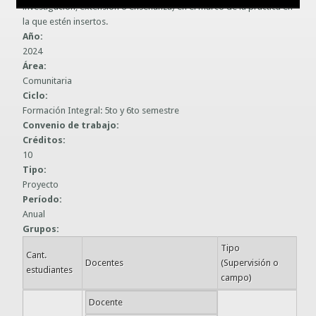
investigación, extensión o enseñanza) en el marco de la práctica en
Guías prácticas o proyectos
la que estén insertos.
Información sobre SPAM y Phising
Año:
Guías UCO
2024
Área:
Comunitaria
Ciclo:
Formación Integral: 5to y 6to semestre
Convenio de trabajo:
Créditos:
10
Tipo:
Proyecto
Período:
Anual
Grupos:
Tipo
Cant.
Docentes
(Supervisión o
estudiantes
campo)
Docente