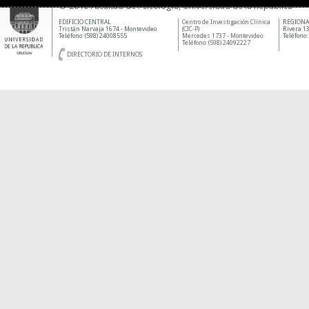
© 2010 Facultad de Psicología, Universidad de la República
EDIFICIO CENTRAL
Centro de Investigación Clínica
REGIONA
Tristán Narvaja 1674 - Montevideo
(CIC-P)
Rivera 13
Teléfono: (598) 24008555
Mercedes 1737 - Montevideo
Teléfono:
Teléfono: (598) 24092227
DIRECTORIO DE INTERNOS