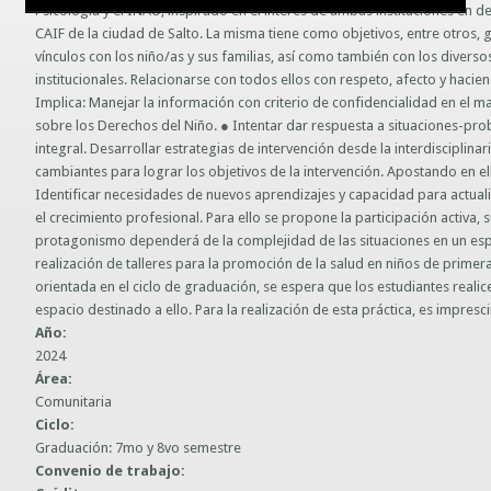
Psicología y el INAU, inspirado en el interés de ambas instituciones en
Guías prácticas o proyectos
CAIF de la ciudad de Salto. La misma tiene como objetivos, entre otros, g
Información sobre SPAM y Phising
vínculos con los niño/as y sus familias, así como también con los diverso
Guías UCO
institucionales. Relacionarse con todos ellos con respeto, afecto y hacie
Implica: Manejar la información con criterio de confidencialidad en el m
sobre los Derechos del Niño. ● Intentar dar respuesta a situaciones-prob
integral. Desarrollar estrategias de intervención desde la interdisciplin
cambiantes para lograr los objetivos de la intervención. Apostando en el
Identificar necesidades de nuevos aprendizajes y capacidad para actuali
el crecimiento profesional. Para ello se propone la participación activa, 
protagonismo dependerá de la complejidad de las situaciones en un espe
realización de talleres para la promoción de la salud en niños de primer
orientada en el ciclo de graduación, se espera que los estudiantes real
espacio destinado a ello. Para la realización de esta práctica, es impres
Año:
2024
Área:
Comunitaria
Ciclo:
Graduación: 7mo y 8vo semestre
Convenio de trabajo: