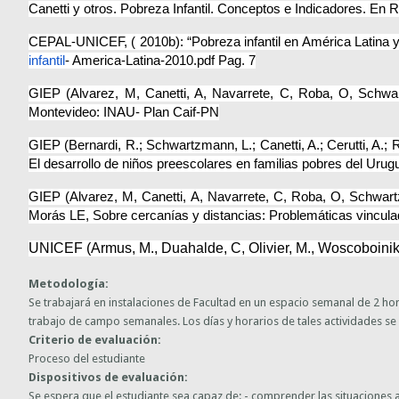
Canetti y otros.
Pobreza Infantil. Conceptos e Indicadores.
En R
CEPAL-UNICEF, ( 2010b): “Pobreza infantil en América Latina y
infantil
- America-Latina-2010.pdf Pag. 7
GIEP (Alvarez, M, Canetti, A, Navarrete, C, Roba, O, Schw
Montevideo: INAU- Plan Caif-PN
GIEP (Bernardi, R.; Schwartzmann, L.; Canetti, A.; Cerutti, A.; R
El desarrollo de niños preescolares en familias pobres del Urug
GIEP (Alvarez, M, Canetti, A, Navarrete, C, Roba, O, Schwartzm
Morás LE,
Sobre cercanías y distancias: Problemáticas vincula
UNICEF (Armus, M., Duahalde, C, Olivier, M., Woscoboinik
Metodología:
Se trabajará en instalaciones de Facultad en un espacio semanal de 2 ho
trabajo de campo semanales. Los días y horarios de tales actividades se 
Criterio de evaluación:
Proceso del estudiante
Dispositivos de evaluación:
Se espera que el estudiante sea capaz de: - comprender las situaciones a