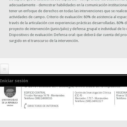
adecuadamente - demostrar habilidades en la comunicación institucional -
tener un enfoque de derechos en todas las intervenciones que se realicen
actividades de campo. Criterio de evaluación: 80% de asistencia al espac
través de la articulación con experiencias prácticas desarrolladas. 80% d
proyecto de intervención (junio/julio) y defensa grupal e individual de 
Dispositivos de evaluación: Defensa oral: que deberá dar cuenta del proce
surgido en el transcurso de la intervención.
Iniciar sesión
© 2010 Facultad de Psicología, Universidad de la República
EDIFICIO CENTRAL
Centro de Investigación Clínica
REGIONA
Tristán Narvaja 1674 - Montevideo
(CIC-P)
Rivera 13
Teléfono: (598) 24008555
Mercedes 1737 - Montevideo
Teléfono:
Teléfono: (598) 24092227
DIRECTORIO DE INTERNOS