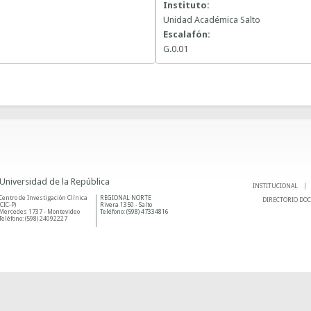
Instituto:
Unidad Académica Salto
Escalafón:
G.0.01
 Universidad de la República
INSTITUCIONAL
Centro de Investigación Clínica
REGIONAL NORTE
DIRECTORIO DO
(CIC-P)
Rivera 1350 - Salto
Mercedes 1737 - Montevideo
Teléfono: (598) 47334816
Teléfono: (598) 24092227