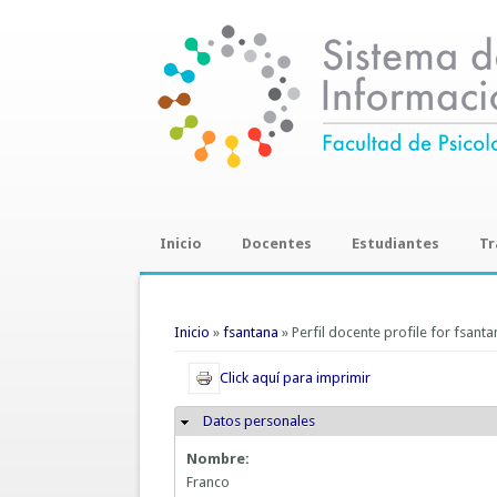
Inicio
Docentes
Estudiantes
Tr
Trab
Se encuentra usted aquí
Inicio
»
fsantana
» Perfil docente profile for fsanta
Click aquí para imprimir
Datos personales
Ocultar
Nombre:
Franco