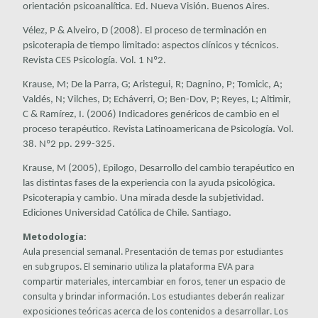
orientación psicoanalítica
. Ed. Nueva Visión. Buenos Aires.
Vélez, P & Alveiro, D (2008). El proceso de terminación en
psicoterapia de tiempo limitado: aspectos clínicos y técnicos.
Revista CES Psicología
. Vol. 1 Nº2.
Krause, M; De la Parra, G; Aristegui, R; Dagnino, P; Tomicic, A;
Valdés, N; Vilches, D; Echáverri, O; Ben-Dov, P; Reyes, L; Altimir,
C & Ramírez, I. (2006) Indicadores genéricos de cambio en el
proceso terapéutico.
Revista Latinoamericana de Psicología
. Vol.
38. Nº2 pp. 299-325.
Krause, M (2005), Epilogo, Desarrollo del cambio terapéutico en
las distintas fases de la experiencia con la ayuda psicológica.
Psicoterapia y cambio. Una mirada desde la subjetividad
.
Ediciones Universidad Católica de Chile. Santiago.
Metodología:
Aula presencial semanal. Presentación de temas por estudiantes
en subgrupos. El seminario utiliza la plataforma EVA para
compartir materiales, intercambiar en foros, tener un espacio de
consulta y brindar información. Los estudiantes deberán realizar
exposiciones teóricas acerca de los contenidos a desarrollar. Los