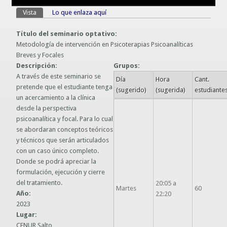
Guías prácticas o proyectos
Vista
(solapa activa)
Lo que enlaza aquí
Solapas principales
Información sobre SPAM y Phising
Guías UCO
Título del seminario optativo:
Metodología de intervención en Psicoterapias Psicoanalíticas
Breves y Focales
Descripción:
Grupos:
A través de este seminario se
Día
Hora
Cant.
pretende que el estudiante tenga
(sugerido)
(sugerida)
estudiante
un acercamiento a la clínica
desde la perspectiva
psicoanalítica y focal. Para lo cual
se abordaran conceptos teóricos
y técnicos que serán articulados
con un caso único completo.
Donde se podrá apreciar la
formulación, ejecución y cierre
del tratamiento.
20:05 a
Martes
60
Año:
22:20
2023
Lugar:
CENUR Salto