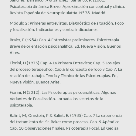
Sanchez- Barranco, A & Sanchez- Barranco, P. (2001)
Psicoterapia dinámica Breve, Aproximación conceptual y clínica.
Revista Española de Neuropsiquiatría
. Nº 78. Madrid.
Módulo 2: Primeras entrevistas. Diagnóstico de situación. Foco
y focalización. Indicaciones y contra indicaciones.
Braier, E (1984) Cap. 4 Entrevistas preliminares. Psicoterapia
Breve de orientación psicoanalítica. Ed. Nueva Visión. Buenos
Aires.
Fiorini, H (1975) Cap. 4 La Primera Entrevista; Cap. 5 Los ejes
del proceso terapéutico; Cap.6 El concepto de foco y Cap 7. La
relación de trabajo.
Teoría y Técnica de las Psicoterapias
. Ed,
Nueva Visión. Buenos Aries.
Fiorini, H (2012). Las Psicoterapias psicoanalíticas. Algunas
Variantes de Focalización. Jornada los secretos de la
psicoterapia.
Balint, M, Ornstein, P & Balint, E. (1985) Cap. 7 La experiencia
del tratamiento del Sr. Baker como proceso. Cap. 9 Apéndice.
Cap. 10 Observaciones finales.
Psicoterapia Focal
. Ed Gedisa.