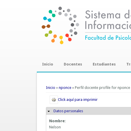
Inicio
Docentes
Estudiantes
Tr
Trab
Se encuentra usted aquí
Inicio
»
nponce
» Perfil docente profile for nponce
Click aquí para imprimir
Datos personales
Ocultar
Nombre:
Nelson