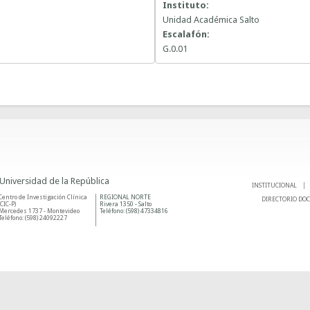
Instituto:
Unidad Académica Salto
Escalafón:
G.0.01
 Universidad de la República
INSTITUCIONAL
Centro de Investigación Clínica
REGIONAL NORTE
DIRECTORIO DO
(CIC-P)
Rivera 1350 - Salto
Mercedes 1737 - Montevideo
Teléfono: (598) 47334816
Teléfono: (598) 24092227