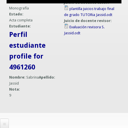
Formato:
Juicio de docente tutor:
Guías prácticas o proyectos
Monografía
plantilla juicios trabajo final
Información sobre SPAM y Phising
Estado:
de grado TUTORia Jassid.odt
Guías UCO
Acta completa
Juicio de docente revisor:
Estudiante:
Evaluación revisora S.
Perfil
Jassid.odt
estudiante
profile for
4961260
Nombre:
Sabrina
Apellido:
Jassid
Nota:
9