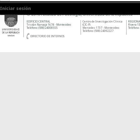
Iniciar sesión
© 2010 Facultad de Psicología, Universidad de la República
EDIFICIO CENTRAL
Centro de Investigación Clínica
REGIONA
Tristán Narvaja 1674 - Montevideo
(CIC-P)
Rivera 13
Teléfono: (598) 24008555
Mercedes 1737 - Montevideo
Teléfono:
Teléfono: (598) 24092227
DIRECTORIO DE INTERNOS