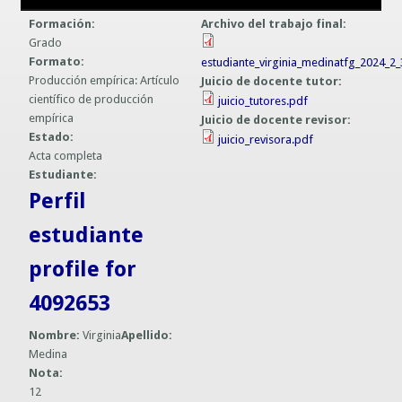
Guías prácticas o proyectos
Formación:
Archivo del trabajo final:
Información sobre SPAM y Phising
Grado
Guías UCO
Formato:
estudiante_virginia_medinatfg_2024_2_
Producción empírica: Artículo
Juicio de docente tutor:
científico de producción
juicio_tutores.pdf
empírica
Juicio de docente revisor:
Estado:
juicio_revisora.pdf
Acta completa
Estudiante:
Perfil
estudiante
profile for
4092653
Nombre:
Virginia
Apellido:
Medina
Nota:
12