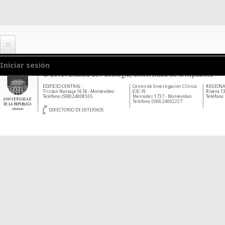
Iniciar sesión
© 2010 Facultad de Psicología, Universidad de la República
EDIFICIO CENTRAL
Centro de Investigación Clínica
REGIONA
Tristán Narvaja 1674 - Montevideo
(CIC-P)
Rivera 13
Teléfono: (598) 24008555
Mercedes 1737 - Montevideo
Teléfono:
Teléfono: (598) 24092227
DIRECTORIO DE INTERNOS