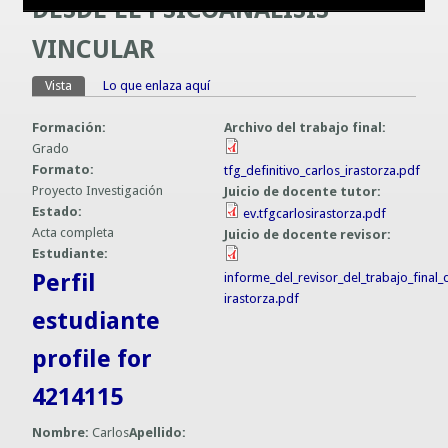
DESDE EL PSICOANÁLISIS
Guías prácticas o proyectos
Información sobre SPAM y Phising
VINCULAR
Guías UCO
Vista
(solapa activa)
Lo que enlaza aquí
Solapas principales
Formación:
Archivo del trabajo final:
Grado
Formato:
tfg_definitivo_carlos_irastorza.pdf
Proyecto Investigación
Juicio de docente tutor:
Estado:
ev.tfgcarlosirastorza.pdf
Acta completa
Juicio de docente revisor:
Estudiante:
Perfil
informe_del_revisor_del_trabajo_final
irastorza.pdf
estudiante
profile for
4214115
Nombre:
Carlos
Apellido: