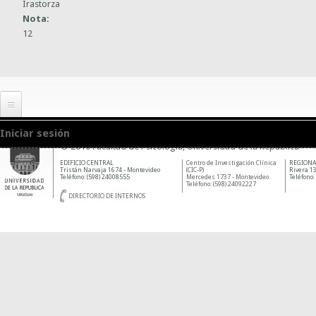
Irastorza
Nota:
12
Iniciar sesión
© 2010 Facultad de Psicología, Universidad de la República
EDIFICIO CENTRAL
Centro de Investigación Clínica
REGIONA
Tristán Narvaja 1674 - Montevideo
(CIC-P)
Rivera 13
Teléfono: (598) 24008555
Mercedes 1737 - Montevideo
Teléfono:
Teléfono: (598) 24092227
DIRECTORIO DE INTERNOS