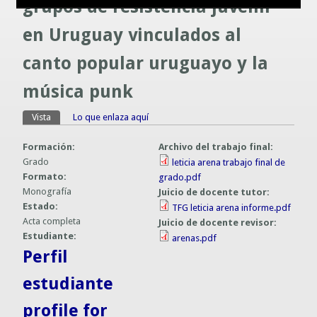
grupos de resistencia juvenil
Guías prácticas o proyectos
Información sobre SPAM y Phising
en Uruguay vinculados al
Guías UCO
canto popular uruguayo y la
música punk
Vista
(solapa activa)
Lo que enlaza aquí
Solapas principales
Formación:
Archivo del trabajo final:
Grado
leticia arena trabajo final de
Formato:
grado.pdf
Monografía
Juicio de docente tutor:
Estado:
TFG leticia arena informe.pdf
Acta completa
Juicio de docente revisor:
Estudiante:
arenas.pdf
Perfil
estudiante
profile for