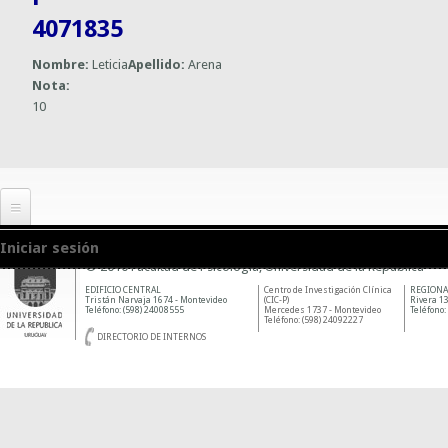
4071835
Nombre:
Leticia
Apellido:
Arena
Nota:
10
Iniciar sesión
© 2010 Facultad de Psicología, Universidad de la República
EDIFICIO CENTRAL
Centro de Investigación Clínica
REGIONA
Tristán Narvaja 1674 - Montevideo
(CIC-P)
Rivera 13
Teléfono: (598) 24008555
Mercedes 1737 - Montevideo
Teléfono:
Teléfono: (598) 24092227
DIRECTORIO DE INTERNOS