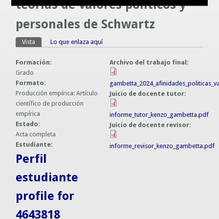
teorías de valores políticos y
Guías prácticas o proyectos
Información sobre SPAM y Phising
personales de Schwartz
Guías UCO
Vista
(solapa activa)
Lo que enlaza aquí
Solapas principales
Formación:
Archivo del trabajo final:
Grado
Formato:
gambetta_2024_afinidades_politicas_v
Producción empírica: Artículo
Juicio de docente tutor:
científico de producción
empírica
informe_tutor_kenzo_gambetta.pdf
Estado:
Juicio de docente revisor:
Acta completa
Estudiante:
informe_revisor_kenzo_gambetta.pdf
Perfil
estudiante
profile for
4643818