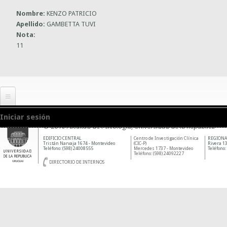
Nombre:
KENZO PATRICIO
Apellido:
GAMBETTA TUVI
Nota:
11
Iniciar sesión
© 2010 Facultad de Psicología, Universidad de la República
EDIFICIO CENTRAL
Centro de Investigación Clínica
REGIONA
Tristán Narvaja 1674 - Montevideo
(CIC-P)
Rivera 13
Teléfono: (598) 24008555
Mercedes 1737 - Montevideo
Teléfono:
Teléfono: (598) 24092227
DIRECTORIO DE INTERNOS