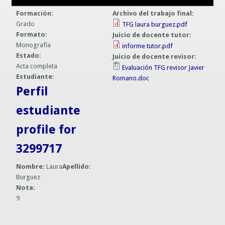
Guías prácticas o proyectos
Formación:
Archivo del trabajo final:
Información sobre SPAM y Phising
Grado
TFG laura burguez.pdf
Guías UCO
Formato:
Juicio de docente tutor:
Monografía
informe tutor.pdf
Estado:
Juicio de docente revisor:
Acta completa
Evaluación TFG revisor Javier
Estudiante:
Romano.doc
Perfil
estudiante
profile for
3299717
Nombre:
Laura
Apellido:
Burguez
Nota:
9