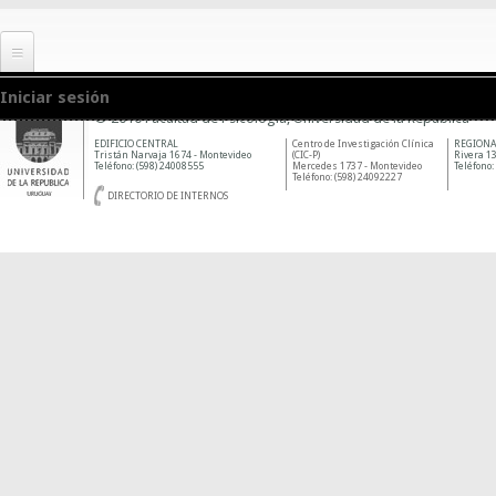
Iniciar sesión
© 2010 Facultad de Psicología, Universidad de la República
EDIFICIO CENTRAL
Centro de Investigación Clínica
REGIONA
Tristán Narvaja 1674 - Montevideo
(CIC-P)
Rivera 13
Teléfono: (598) 24008555
Mercedes 1737 - Montevideo
Teléfono:
Teléfono: (598) 24092227
DIRECTORIO DE INTERNOS