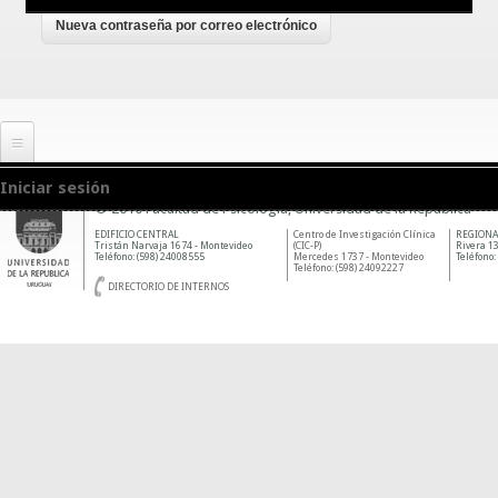
Guías prácticas o proyectos
Información sobre SPAM y Phising
Guías UCO
Iniciar sesión
© 2010 Facultad de Psicología, Universidad de la República
EDIFICIO CENTRAL
Centro de Investigación Clínica
REGIONA
Tristán Narvaja 1674 - Montevideo
(CIC-P)
Rivera 13
Teléfono: (598) 24008555
Mercedes 1737 - Montevideo
Teléfono:
Teléfono: (598) 24092227
DIRECTORIO DE INTERNOS