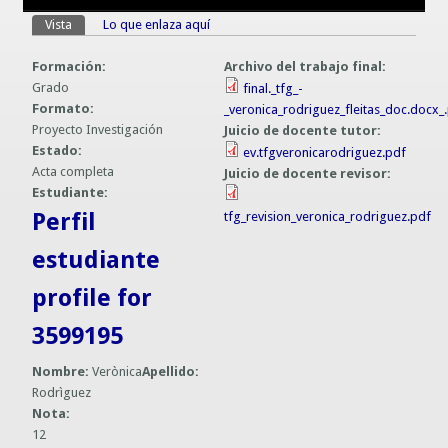
Guías prácticas o proyectos
Vista
(solapa activa)
Lo que enlaza aquí
Solapas principales
Información sobre SPAM y Phising
Guías UCO
Formación:
Archivo del trabajo final:
Grado
final._tfg_-
Formato:
_veronica_rodriguez_fleitas_doc.docx_
Proyecto Investigación
Juicio de docente tutor:
Estado:
ev.tfgveronicarodriguez.pdf
Acta completa
Juicio de docente revisor:
Estudiante:
Perfil
tfg_revision_veronica_rodriguez.pdf
estudiante
profile for
3599195
Nombre:
Verònica
Apellido:
Rodrìguez
Nota:
12