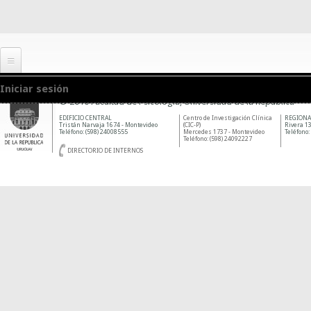
Iniciar sesión
© 2010 Facultad de Psicología, Universidad de la República
EDIFICIO CENTRAL
Centro de Investigación Clínica
REGIONA
Tristán Narvaja 1674 - Montevideo
(CIC-P)
Rivera 13
Teléfono: (598) 24008555
Mercedes 1737 - Montevideo
Teléfono:
Teléfono: (598) 24092227
DIRECTORIO DE INTERNOS