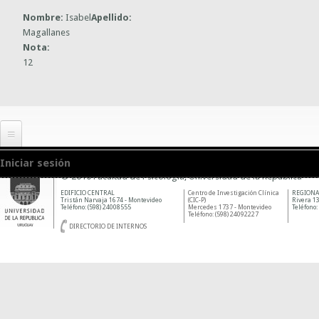
Nombre:
Isabel
Apellido:
Magallanes
Nota:
12
Iniciar sesión
© 2010 Facultad de Psicología, Universidad de la República
EDIFICIO CENTRAL
Centro de Investigación Clínica
REGIONA
Tristán Narvaja 1674 - Montevideo
(CIC-P)
Rivera 13
Teléfono: (598) 24008555
Mercedes 1737 - Montevideo
Teléfono:
Teléfono: (598) 24092227
DIRECTORIO DE INTERNOS