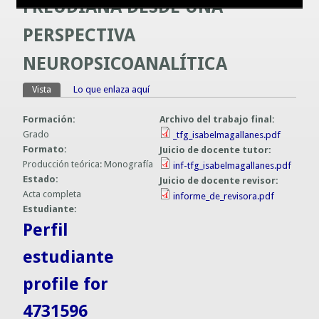
FREUDIANA DESDE UNA
Guías prácticas o proyectos
Información sobre SPAM y Phising
PERSPECTIVA
Guías UCO
NEUROPSICOANALÍTICA
Vista
(solapa activa)
Lo que enlaza aquí
Solapas principales
Formación:
Archivo del trabajo final:
Grado
_tfg_isabelmagallanes.pdf
Formato:
Juicio de docente tutor:
Producción teórica: Monografía
inf-tfg_isabelmagallanes.pdf
Estado:
Juicio de docente revisor:
Acta completa
informe_de_revisora.pdf
Estudiante:
Perfil
estudiante
profile for
4731596