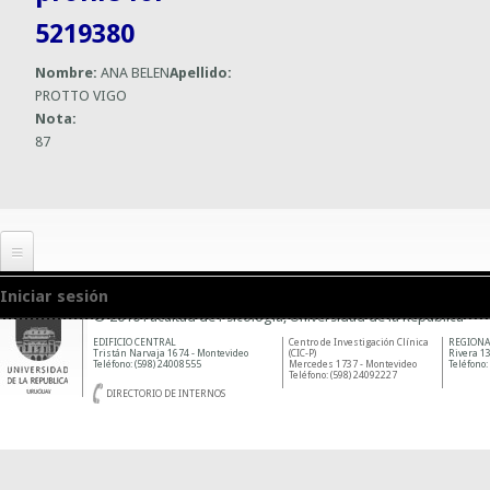
5219380
Nombre:
ANA BELEN
Apellido:
PROTTO VIGO
Nota:
87
Iniciar sesión
© 2010 Facultad de Psicología, Universidad de la República
EDIFICIO CENTRAL
Centro de Investigación Clínica
REGIONA
Tristán Narvaja 1674 - Montevideo
(CIC-P)
Rivera 13
Teléfono: (598) 24008555
Mercedes 1737 - Montevideo
Teléfono:
Teléfono: (598) 24092227
DIRECTORIO DE INTERNOS