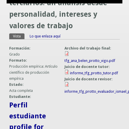
terciarios: un análisis desde
Guías prácticas o proyectos
Información sobre SPAM y Phising
personalidad, intereses y
Guías UCO
valores de trabajo
Vista
(solapa activa)
Lo que enlaza aquí
Solapas principales
Formación:
Archivo del trabajo final:
Grado
Formato:
tfg_ana_belen_protto_vigo.pdf
Producción empírica: Artículo
Juicio de docente tutor:
científico de producción
informe_tfg_protto_tutor.pdf
empírica
Juicio de docente revisor:
Estado:
Acta completa
informe_tfg_protto_evaluador_ismael_
Estudiante:
Perfil
estudiante
profile for