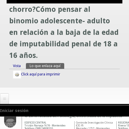
Guías prácticas o proyectos
chorro?Cómo pensar al
Información sobre SPAM y Phising
Guías UCO
binomio adolescente- adulto
en relación a la baja de la edad
de imputabilidad penal de 18 a
16 años.
Vista
Lo que enlaza aquí
(solapa activa)
Solapas principales
Click aquí para imprimir
Iniciar sesión
© 2010 Facultad de Psicología, Universidad de la República
EDIFICIO CENTRAL
Centro de Investigación Clínica
REGIONA
Tristán Narvaja 1674 - Montevideo
(CIC-P)
Rivera 13
Teléfono: (598) 24008555
Mercedes 1737 - Montevideo
Teléfono: