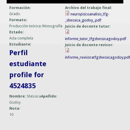
Guías prácticas o proyectos
Formación:
Archivo del trabajo final:
Información sobre SPAM y Phising
Grado
neuropsicoanalisis_tfg-
Guías UCO
Formato:
_shessica_godoy_.pdf
Producción teórica: Monografía
Juicio de docente tutor:
Estado:
Acta completa
informe_tutor_tfgshessicagodoy.pdf
Estudiante:
Juicio de docente revisor:
Perfil
informe_revisoratfgshessicagodoy.pd
estudiante
profile for
4524835
Nombre:
Shéssica
Apellido:
Godoy
Nota:
10