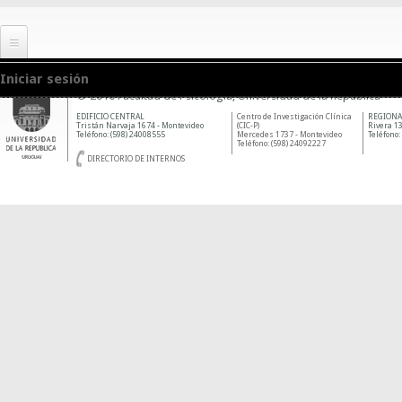
Iniciar sesión
© 2010 Facultad de Psicología, Universidad de la República
EDIFICIO CENTRAL
Centro de Investigación Clínica
REGIONA
Tristán Narvaja 1674 - Montevideo
(CIC-P)
Rivera 13
Teléfono: (598) 24008555
Mercedes 1737 - Montevideo
Teléfono:
Teléfono: (598) 24092227
DIRECTORIO DE INTERNOS