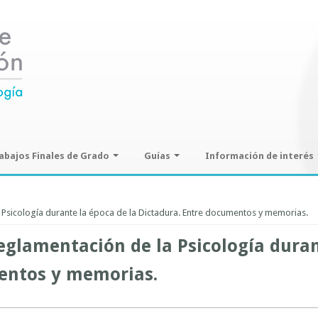
abajos Finales de Grado
Guías
Información de interés
ajos Finales de Grado
Guías de seminarios optativos
Información sobre SPAM y
Phising
 Psicología durante la época de la Dictadura. Entre documentos y memorias.
Guías prácticas o proyectos
Guías UCO
glamentación de la Psicología duran
entos y memorias.