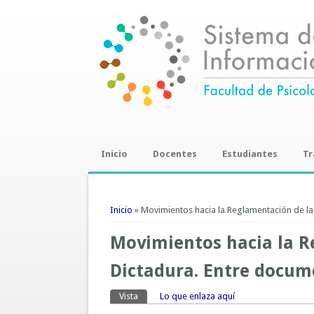
Inicio
Docentes
Estudiantes
Tr
Trab
Se encuentra usted aquí
Inicio
» Movimientos hacia la Reglamentación de la
Movimientos hacia la Re
Dictadura. Entre docum
Vista
(solapa activa)
Lo que enlaza aquí
Solapas principales