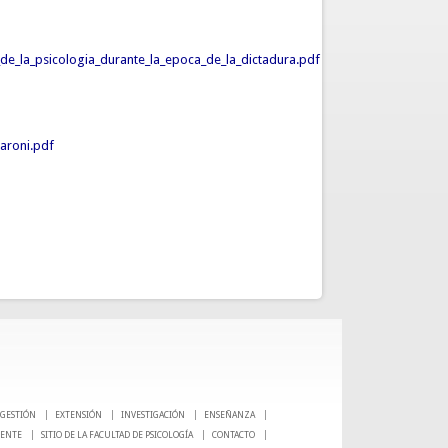
de_la_psicologia_durante_la_epoca_de_la_dictadura.pdf
aroni.pdf
GESTIÓN
EXTENSIÓN
INVESTIGACIÓN
ENSEÑANZA
CENTE
SITIO DE LA FACULTAD DE PSICOLOGÍA
CONTACTO