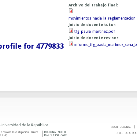
Archivo del trabajo final:
movimientos_hacia_la_reglamentacion_
Juicio de docente tutor:
tfg_paula_martinez.pdf
Juicio de docente revisor:
profile for 4779833
informe_tfg_paula_martinez_sena_b
 Universidad de la República
INSTITUCIONAL
Centro de Investigación Clínica
REGIONAL NORTE
DIRECTORIO DO
(CIC-P)
Rivera 1350 - Salto