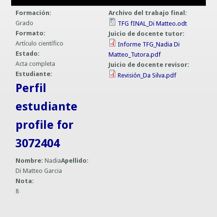
Guías prácticas o proyectos
Formación:
Archivo del trabajo final:
Información sobre SPAM y Phising
Grado
TFG fINAL_Di Matteo.odt
Guías UCO
Formato:
Juicio de docente tutor:
Artículo científico
Informe TFG_Nadia Di
Estado:
Matteo_Tutora.pdf
Acta completa
Juicio de docente revisor:
Estudiante:
Revisión_Da Silva.pdf
Perfil
estudiante
profile for
3072404
Nombre:
Nadia
Apellido:
Di Matteo Garcia
Nota:
8