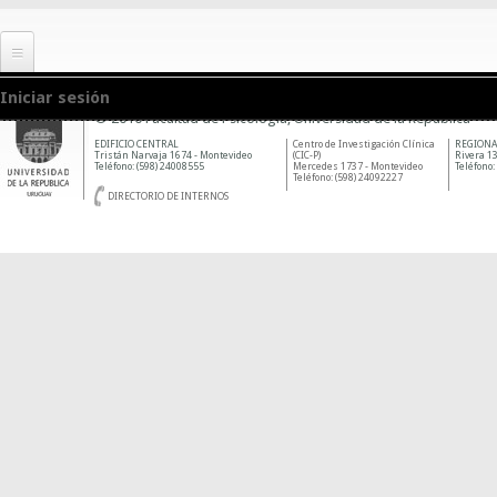
Iniciar sesión
© 2010 Facultad de Psicología, Universidad de la República
EDIFICIO CENTRAL
Centro de Investigación Clínica
REGIONA
Tristán Narvaja 1674 - Montevideo
(CIC-P)
Rivera 13
Teléfono: (598) 24008555
Mercedes 1737 - Montevideo
Teléfono:
Teléfono: (598) 24092227
DIRECTORIO DE INTERNOS