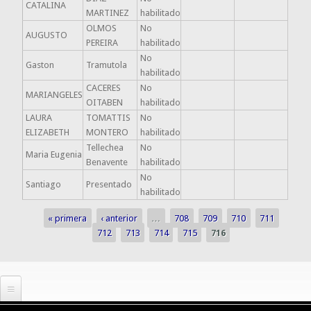
CATALINA
MARTINEZ
habilitado
OLMOS
No
AUGUSTO
PEREIRA
habilitado
No
Gaston
Tramutola
habilitado
CACERES
No
MARIANGELES
OITABEN
habilitado
LAURA
TOMATTIS
No
ELIZABETH
MONTERO
habilitado
Tellechea
No
Maria Eugenia
Benavente
habilitado
No
Santiago
Presentado
habilitado
« primera
‹ anterior
…
708
709
710
711
Páginas
712
713
714
715
716