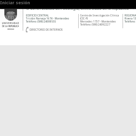
Iniciar sesión
© 2010 Facultad de Psicología, Universidad de la República
EDIFICIO CENTRAL
Centro de Investigación Clínica
REGIONA
Tristán Narvaja 1674 - Montevideo
(CIC-P)
Rivera 13
Teléfono: (598) 24008555
Mercedes 1737 - Montevideo
Teléfono:
Teléfono: (598) 24092227
DIRECTORIO DE INTERNOS