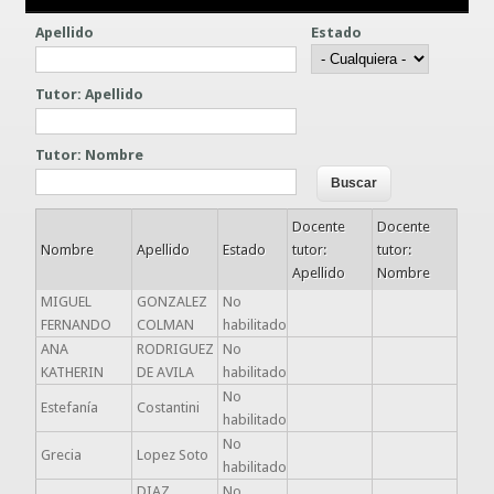
Guías prácticas o proyectos
Apellido
Estado
Información sobre SPAM y Phising
Guías UCO
Tutor: Apellido
Tutor: Nombre
Docente
Docente
Nombre
Apellido
Estado
tutor:
tutor:
Apellido
Nombre
MIGUEL
GONZALEZ
No
FERNANDO
COLMAN
habilitado
ANA
RODRIGUEZ
No
KATHERIN
DE AVILA
habilitado
No
Estefanía
Costantini
habilitado
No
Grecia
Lopez Soto
habilitado
DIAZ
No