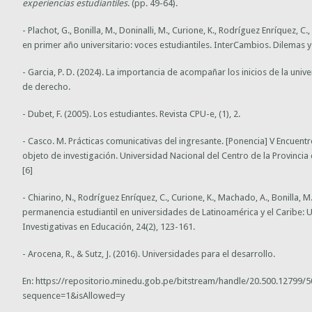
experiencias estudiantiles
. (pp. 49-64).
- Plachot, G., Bonilla, M., Doninalli, M., Curione, K., Rodríguez Enríquez, C
en primer año universitario: voces estudiantiles.
InterCambios. Dilemas y 
- Garcia, P. D. (2024). La importancia de acompañar los inicios de la univ
de derecho.
- Dubet, F. (2005). Los estudiantes.
Revista CPU-e
, (1), 2.
- Casco. M. Prácticas comunicativas del ingresante. [Ponencia] V Encuen
objeto de investigación. Universidad Nacional del Centro de la Provinci
[6]
- Chiarino, N., Rodríguez Enríquez, C., Curione, K., Machado, A., Bonilla, M.
permanencia estudiantil en universidades de Latinoamérica y el Caribe: U
Investigativas en Educación
,
24
(2), 123-161.
- Arocena, R., & Sutz, J. (2016). Universidades para el desarrollo.
En: https://repositorio.minedu.gob.pe/bitstream/handle/20.500.1279
sequence=1&isAllowed=y