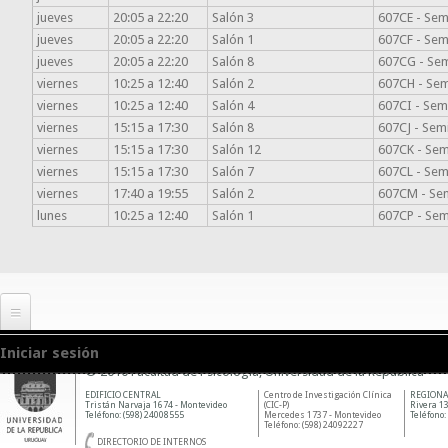
jueves
20:05 a 22:20
Salón 3
607CE - Semi
jueves
20:05 a 22:20
Salón 1
607CF - Semi
jueves
20:05 a 22:20
Salón 8
607CG - Sem
viernes
10:25 a 12:40
Salón 2
607CH - Semi
viernes
10:25 a 12:40
Salón 4
607CI - Semi
viernes
15:15 a 17:30
Salón 8
607CJ - Semi
viernes
15:15 a 17:30
Salón 12
607CK - Semi
viernes
15:15 a 17:30
Salón 7
607CL - Semi
viernes
17:40 a 19:55
Salón 2
607CM - Semi
lunes
10:25 a 12:40
Salón 1
607CP - Semi
Iniciar sesión
© 2010 Facultad de Psicología, Universidad de la República
EDIFICIO CENTRAL
Centro de Investigación Clínica
REGIONA
Tristán Narvaja 1674 - Montevideo
(CIC-P)
Rivera 13
Teléfono: (598) 24008555
Mercedes 1737 - Montevideo
Teléfono:
Teléfono: (598) 24092227
DIRECTORIO DE INTERNOS