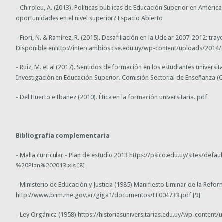
- Chiroleu, A. (2013). Políticas públicas de Educación Superior en Améric
oportunidades en el nivel superior? Espacio Abierto
- Fiori, N. & Ramírez, R. (2015). Desafiliación en la Udelar 2007-2012: tray
Disponible enhttp://intercambios.cse.edu.uy/wp-content/uploads/2014/05
- Ruiz, M. et al (2017). Sentidos de formación en los estudiantes univers
Investigación en Educación Superior. Comisión Sectorial de Enseñanza (C
- Del Huerto e Ibañez (2010). Ética en la formación universitaria. pdf
Bibliografía complementaria
- Malla curricular - Plan de estudio 2013 https://psico.edu.uy/sites/de
%20Plan%202013.xls [8]
- Ministerio de Educación y Justicia (1985) Manifiesto Liminar de la Refo
http://www.bnm.me.gov.ar/giga1/documentos/EL004733.pdf [9]
- Ley Orgánica (1958) https://historiasuniversitarias.edu.uy/wp-cont