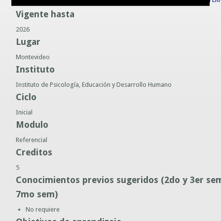
2026
Guías prácticas o proyectos
Vigente hasta
Información sobre SPAM y Phising
Guías UCO
2026
Lugar
Montevideo
Instituto
Instituto de Psicología, Educación y Desarrollo Humano
Ciclo
Inicial
Modulo
Referencial
Creditos
5
Conocimientos previos sugeridos (2do y 3er sem)
7mo sem)
No requiere