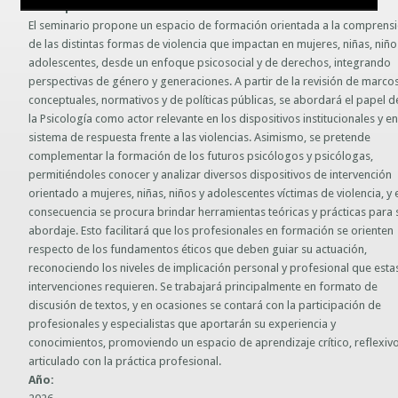
Descripción:
Guías prácticas o proyectos
El seminario propone un espacio de formación orientada a la comprens
Información sobre SPAM y Phising
de las distintas formas de violencia que impactan en mujeres, niñas, niño
Guías UCO
adolescentes, desde un enfoque psicosocial y de derechos, integrando
perspectivas de género y generaciones. A partir de la revisión de marco
conceptuales, normativos y de políticas públicas, se abordará el papel d
la Psicología como actor relevante en los dispositivos institucionales y en
sistema de respuesta frente a las violencias. Asimismo, se pretende
complementar la formación de los futuros psicólogos y psicólogas,
permitiéndoles conocer y analizar diversos dispositivos de intervención
orientado a mujeres, niñas, niños y adolescentes víctimas de violencia, y 
consecuencia se procura brindar herramientas teóricas y prácticas para 
abordaje. Esto facilitará que los profesionales en formación se orienten
respecto de los fundamentos éticos que deben guiar su actuación,
reconociendo los niveles de implicación personal y profesional que esta
intervenciones requieren. Se trabajará principalmente en formato de
discusión de textos, y en ocasiones se contará con la participación de
profesionales y especialistas que aportarán su experiencia y
conocimientos, promoviendo un espacio de aprendizaje crítico, reflexivo
articulado con la práctica profesional.
Año: