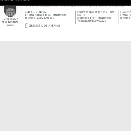
© 2010 Facultad de Psicología, Universidad de la República
EDIFICIO CENTRAL
Centro de Investigación Clínica
REGIONA
Tristán Narvaja 1674 - Montevideo
(CIC-P)
Rivera 13
Teléfono: (598) 24008555
Mercedes 1737 - Montevideo
Teléfono:
Teléfono: (598) 24092227
DIRECTORIO DE INTERNOS