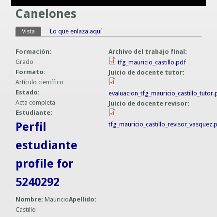
Canelones
Guías prácticas o proyectos
Información sobre SPAM y Phising
Guías UCO
Vista
(solapa activa)
Lo que enlaza aquí
Solapas principales
Formación:
Archivo del trabajo final:
Grado
tfg_mauricio_castillo.pdf
Formato:
Juicio de docente tutor:
Artículo científico
Estado:
evaluacion_tfg_mauricio_castillo_tutor.
Acta completa
Juicio de docente revisor:
Estudiante:
Perfil
tfg_mauricio_castillo_revisor_vasquez.
estudiante
profile for
5240292
Nombre:
Mauricio
Apellido:
Castillo