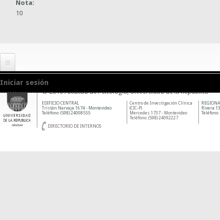
Nota:
10
Iniciar sesión
© 2010 Facultad de Psicología, Universidad de la República
EDIFICIO CENTRAL
Centro de Investigación Clínica
REGIONA
Tristán Narvaja 1674 - Montevideo
(CIC-P)
Rivera 13
Teléfono: (598) 24008555
Mercedes 1737 - Montevideo
Teléfono:
Teléfono: (598) 24092227
DIRECTORIO DE INTERNOS