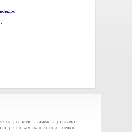
anchez.pdf
oc
GESTIÓN
EXTENSIÓN
INVESTIGACIÓN
ENSEÑANZA
CENTE
SITIO DE LA FACULTAD DE PSICOLOGÍA
CONTACTO