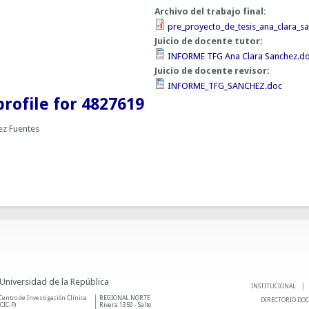
Archivo del trabajo final:
pre_proyecto_de_tesis_ana_clara_s
Juicio de docente tutor:
INFORME TFG Ana Clara Sanchez.d
Juicio de docente revisor:
INFORME_TFG_SANCHEZ.doc
profile for 4827619
ez Fuentes
 Universidad de la República
INSTITUCIONAL
Centro de Investigación Clínica
REGIONAL NORTE
DIRECTORIO DO
(CIC-P)
Rivera 1350 - Salto