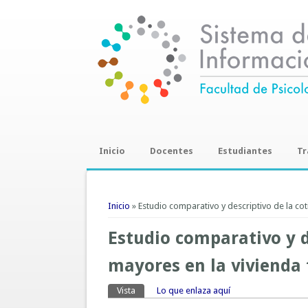
Inicio
Docentes
Estudiantes
Tr
Trab
Se encuentra usted aquí
Inicio
» Estudio comparativo y descriptivo de la cot
Estudio comparativo y d
mayores en la vivienda 
Vista
(solapa activa)
Lo que enlaza aquí
Solapas principales