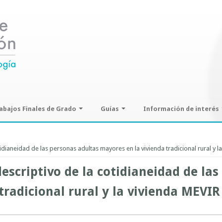
abajos Finales de Grado
Guías
Información de interés
ajos Finales de Grado
Guías de seminarios optativos
Información sobre SPAM y
Phising
idianeidad de las personas adultas mayores en la vivienda tradicional rural y l
Guías prácticas o proyectos
Guías UCO
escriptivo de la cotidianeidad de las
tradicional rural y la vivienda MEVIR