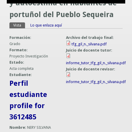
y autoestima en hablantes de
Guías prácticas o proyectos
Información sobre SPAM y Phising
portuñol del Pueblo Sequeira
Guías UCO
Vista
(solapa activa)
Lo que enlaza aquí
Solapas principales
Formación:
Archivo del trabajo final:
Grado
tfg_gil_n._silvana.pdf
Formato:
Juicio de docente tutor:
Proyecto Investigación
Estado:
informe_tutor_tfg_gil_n._silvana.pdf
Acta completa
Juicio de docente revisor:
Estudiante:
Perfil
informe_tutor_tfg_gil_n._silvana.pdf
estudiante
profile for
3612485
Nombre:
NERY SILVANA