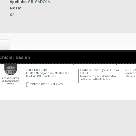
Apellido:
GIL GADOLA
Nota:
87
Iniciar sesión
© 2010 Facultad de Psicología, Universidad de la República
EDIFICIO CENTRAL
Centro de Investigación Clínica
REGIONA
Tristán Narvaja 1674 - Montevideo
(CIC-P)
Rivera 13
Teléfono: (598) 24008555
Mercedes 1737 - Montevideo
Teléfono:
Teléfono: (598) 24092227
DIRECTORIO DE INTERNOS