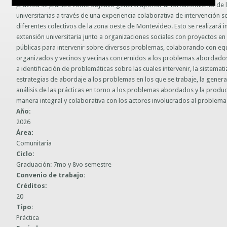
práctica se plantea como objetivo general aportar al fortalecimiento de 
Guías prácticas o proyectos
universitarias a través de una experiencia colaborativa de intervención
Información sobre SPAM y Phising
diferentes colectivos de la zona oeste de Montevideo. Esto se realizará i
Guías UCO
extensión universitaria junto a organizaciones sociales con proyectos en 
públicas para intervenir sobre diversos problemas, colaborando con equ
organizados y vecinos y vecinas concernidos a los problemas abordados.
a identificación de problemáticas sobre las cuales intervenir, la sistemat
estrategias de abordaje a los problemas en los que se trabaje, la gener
análisis de las prácticas en torno a los problemas abordados y la prod
manera integral y colaborativa con los actores involucrados al problema
Año:
2026
Área:
Comunitaria
Ciclo:
Graduación: 7mo y 8vo semestre
Convenio de trabajo:
Créditos:
20
Tipo:
Práctica