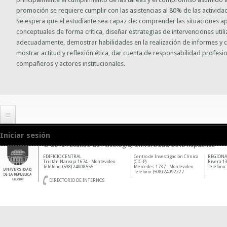
promoción se requiere cumplir con las asistencias al 80% de las activid
Se espera que el estudiante sea capaz de: comprender las situaciones 
conceptuales de forma crítica, diseñar estrategias de intervenciones utili
adecuadamente, demostrar habilidades en la realización de informes y c
mostrar actitud y reflexión ética, dar cuenta de responsabilidad profesio
compañeros y actores institucionales.
Iniciar sesión
© 2010 Facultad de Psicología, Universidad de la República
EDIFICIO CENTRAL
Centro de Investigación Clínica
REGIONA
Tristán Narvaja 1674 - Montevideo
(CIC-P)
Rivera 13
Teléfono: (598) 24008555
Mercedes 1737 - Montevideo
Teléfono:
Teléfono: (598) 24092227
DIRECTORIO DE INTERNOS