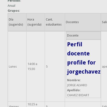
Período:
Anual
Grupos:
Día
Hora
Cant.
Docentes
Sal
(sugerido)
(sugerida)
estudiantes
Docente
Perfil
docente
profile for
14:00 a
Lunes
5
ap
15:30
jorgechavez
Nombre:
JORGE ALVARO
Apellido:
CHAVEZ BIDART
10:25 a
Viernes
5
Sal