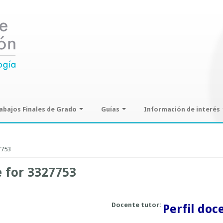
abajos Finales de Grado
Guías
Información de interés
ajos Finales de Grado
Guías de seminarios optativos
Información sobre SPAM y
Phising
7753
Guías prácticas o proyectos
Guías UCO
e for 3327753
Docente tutor:
Perfil doc