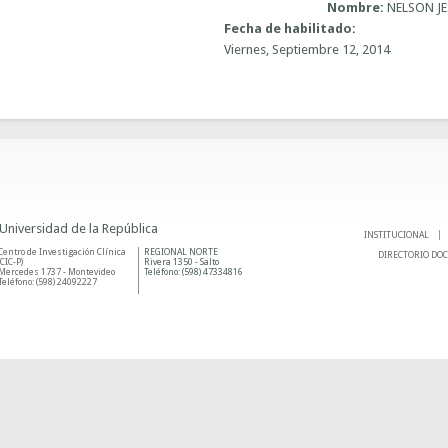
Nombre:
NELSON J
Fecha de habilitado:
Viernes, Septiembre 12, 2014
 Universidad de la República
INSTITUCIONAL
Centro de Investigación Clínica
REGIONAL NORTE
DIRECTORIO DO
(CIC-P)
Rivera 1350 - Salto
Mercedes 1737 - Montevideo
Teléfono: (598) 47334816
Teléfono: (598) 24092227