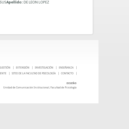
ESUS
Apellido:
DE LEON LOPEZ
GESTIÓN
EXTENSIÓN
INVESTIGACIÓN
ENSEÑANZA
CENTE
SITIO DE LA FACULTAD DE PSICOLOGÍA
CONTACTO
DISEÑO
Unidad de Comunicación Institucional, Facultad de Psicología