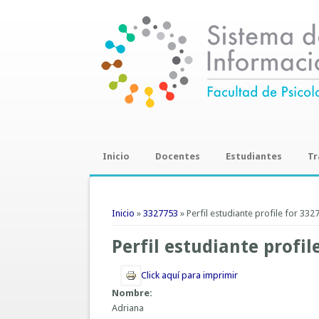
Inicio
Docentes
Estudiantes
Tr
Trab
Se encuentra usted aquí
Inicio
»
3327753
» Perfil estudiante profile for 332
Perfil estudiante profil
Click aquí para imprimir
Nombre:
Adriana