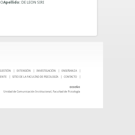
IO
Apellido:
DE LEON SIRI
GESTIÓN
EXTENSIÓN
INVESTIGACIÓN
ENSEÑANZA
CENTE
SITIO DE LA FACULTAD DE PSICOLOGÍA
CONTACTO
DISEÑO
Unidad de Comunicación Institucional, Facultad de Psicología