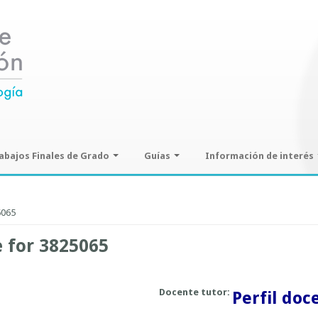
abajos Finales de Grado
Guías
Información de interés
ajos Finales de Grado
Guías de seminarios optativos
Información sobre SPAM y
Phising
5065
Guías prácticas o proyectos
Guías UCO
e for 3825065
Docente tutor:
Perfil doc