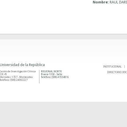
Nombre:
RAUL DAR
 Universidad de la República
INSTITUCIONAL
Centro de Investigación Clínica
REGIONAL NORTE
DIRECTORIO DO
(CIC-P)
Rivera 1350 - Salto
Mercedes 1737 - Montevideo
Teléfono: (598) 47334816
Teléfono: (598) 24092227