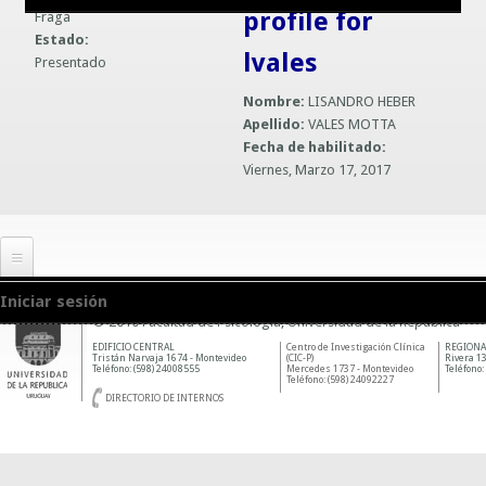
profile for
Fraga
Guías prácticas o proyectos
Información sobre SPAM y Phising
Estado:
lvales
Presentado
Guías UCO
Nombre:
LISANDRO HEBER
Apellido:
VALES MOTTA
Fecha de habilitado:
Viernes, Marzo 17, 2017
Iniciar sesión
© 2010 Facultad de Psicología, Universidad de la República
EDIFICIO CENTRAL
Centro de Investigación Clínica
REGIONA
Tristán Narvaja 1674 - Montevideo
(CIC-P)
Rivera 13
Teléfono: (598) 24008555
Mercedes 1737 - Montevideo
Teléfono:
Teléfono: (598) 24092227
DIRECTORIO DE INTERNOS