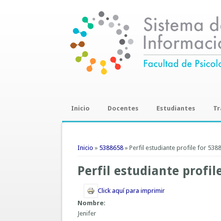
Inicio
Docentes
Estudiantes
Tr
Trab
Se encuentra usted aquí
Inicio
»
5388658
» Perfil estudiante profile for 538
Perfil estudiante profil
Click aquí para imprimir
Nombre:
Jenifer