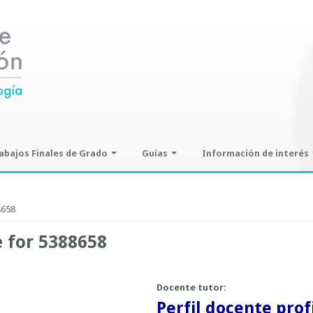
abajos Finales de Grado
Guías
Información de interés
ajos Finales de Grado
Guías de seminarios optativos
Información sobre SPAM y
Phising
8658
Guías prácticas o proyectos
Guías UCO
e for 5388658
Docente tutor:
Perfil docente prof