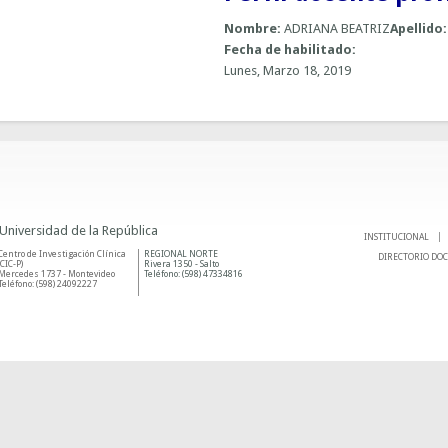
Nombre:
ADRIANA BEATRIZ
Apellido
Fecha de habilitado:
Lunes, Marzo 18, 2019
 Universidad de la República
INSTITUCIONAL
Centro de Investigación Clínica
REGIONAL NORTE
DIRECTORIO DO
(CIC-P)
Rivera 1350 - Salto
Mercedes 1737 - Montevideo
Teléfono: (598) 47334816
Teléfono: (598) 24092227