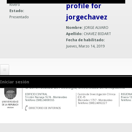
profile for
Rivero
Guías prácticas o proyectos
Información sobre SPAM y Phising
Estado:
jorgechavez
Presentado
Guías UCO
Nombre:
JORGE ALVARO
Apellido:
CHAVEZ BIDART
Fecha de habilitado:
Jueves, Marzo 14, 2019
Iniciar sesión
© 2010 Facultad de Psicología, Universidad de la República
EDIFICIO CENTRAL
Centro de Investigación Clínica
REGIONA
Tristán Narvaja 1674 - Montevideo
(CIC-P)
Rivera 13
Teléfono: (598) 24008555
Mercedes 1737 - Montevideo
Teléfono:
Teléfono: (598) 24092227
DIRECTORIO DE INTERNOS