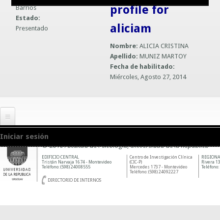
profile for
Barrios
Guías prácticas o proyectos
Información sobre SPAM y Phising
Estado:
aliciam
Presentado
Guías UCO
Nombre:
ALICIA CRISTINA
Apellido:
MUNIZ MARTOY
Fecha de habilitado:
Miércoles, Agosto 27, 2014
Iniciar sesión
© 2010 Facultad de Psicología, Universidad de la República
EDIFICIO CENTRAL
Centro de Investigación Clínica
REGIONA
Tristán Narvaja 1674 - Montevideo
(CIC-P)
Rivera 13
Teléfono: (598) 24008555
Mercedes 1737 - Montevideo
Teléfono:
Teléfono: (598) 24092227
DIRECTORIO DE INTERNOS