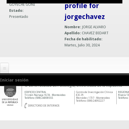
profile for
GOYECHE GOÑI
Guías prácticas o proyectos
Información sobre SPAM y Phising
Estado:
jorgechavez
Presentado
Guías UCO
Nombre:
JORGE ALVARO
Apellido:
CHAVEZ BIDART
Fecha de habilitado:
Martes, Julio 30, 2024
Iniciar sesión
© 2010 Facultad de Psicología, Universidad de la República
EDIFICIO CENTRAL
Centro de Investigación Clínica
REGIONA
Tristán Narvaja 1674 - Montevideo
(CIC-P)
Rivera 13
Teléfono: (598) 24008555
Mercedes 1737 - Montevideo
Teléfono:
Teléfono: (598) 24092227
DIRECTORIO DE INTERNOS