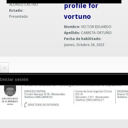
profile for
ALONSO CASTRO
Guías prácticas o proyectos
Información sobre SPAM y Phising
Estado:
vortuno
Presentado
Guías UCO
Nombre:
VICTOR EDUARDO
Apellido:
CABRITA ORTUÑO
Fecha de habilitado:
Jueves, Octubre 26, 2023
Iniciar sesión
© 2010 Facultad de Psicología, Universidad de la República
EDIFICIO CENTRAL
Centro de Investigación Clínica
REGIONA
Tristán Narvaja 1674 - Montevideo
(CIC-P)
Rivera 13
Teléfono: (598) 24008555
Mercedes 1737 - Montevideo
Teléfono:
Teléfono: (598) 24092227
DIRECTORIO DE INTERNOS