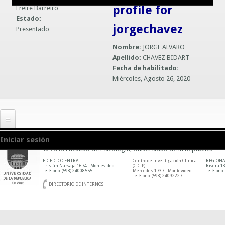
profile for
Freire Barreiro
Guías prácticas o proyectos
Información sobre SPAM y Phising
Estado:
jorgechavez
Presentado
Guías UCO
Nombre:
JORGE ALVARO
Apellido:
CHAVEZ BIDART
Fecha de habilitado:
Miércoles, Agosto 26, 2020
Iniciar sesión
© 2010 Facultad de Psicología, Universidad de la República
EDIFICIO CENTRAL
Centro de Investigación Clínica
REGIONA
Tristán Narvaja 1674 - Montevideo
(CIC-P)
Rivera 13
Teléfono: (598) 24008555
Mercedes 1737 - Montevideo
Teléfono:
Teléfono: (598) 24092227
DIRECTORIO DE INTERNOS