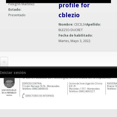
profile for
Pelegrin Martinez
Guías prácticas o proyectos
Información sobre SPAM y Phising
Estado:
cblezio
Presentado
Guías UCO
Nombre:
CECILIA
Apellido:
BLEZIO DUCRET
Fecha de habilitado:
Martes, Mayo 3, 2022
Iniciar sesión
© 2010 Facultad de Psicología, Universidad de la República
EDIFICIO CENTRAL
Centro de Investigación Clínica
REGIONA
Tristán Narvaja 1674 - Montevideo
(CIC-P)
Rivera 13
Teléfono: (598) 24008555
Mercedes 1737 - Montevideo
Teléfono:
Teléfono: (598) 24092227
DIRECTORIO DE INTERNOS