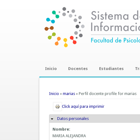
Inicio
Docentes
Estudiantes
Tr
Trab
Se encuentra usted aquí
Inicio
»
marias
» Perfil docente profile for marias
Click aquí para imprimir
Datos personales
Ocultar
Nombre:
MARIA ALEJANDRA