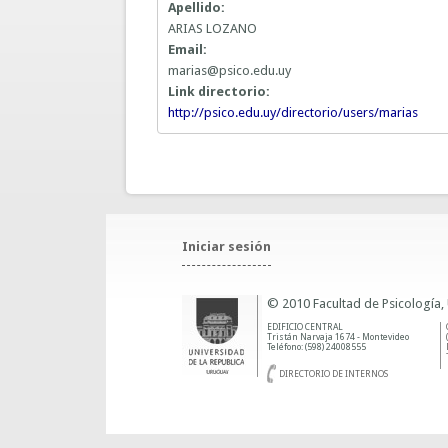
Apellido:
ARIAS LOZANO
Email:
marias@psico.edu.uy
Link directorio:
http://psico.edu.uy/directorio/users/marias
Iniciar sesión
© 2010 Facultad de Psicología,
EDIFICIO CENTRAL
Tristán Narvaja 1674 - Montevideo
Teléfono: (598) 24008555
DIRECTORIO DE INTERNOS