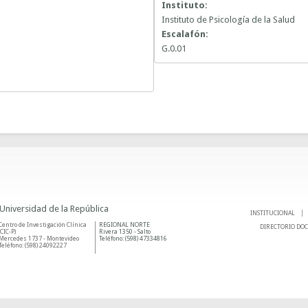
Instituto:
Instituto de Psicología de la Salud
Escalafón:
G.0.01
 Universidad de la República
INSTITUCIONAL
Centro de Investigación Clínica
REGIONAL NORTE
DIRECTORIO DO
(CIC-P)
Rivera 1350 - Salto
Mercedes 1737 - Montevideo
Teléfono: (598) 47334816
Teléfono: (598) 24092227