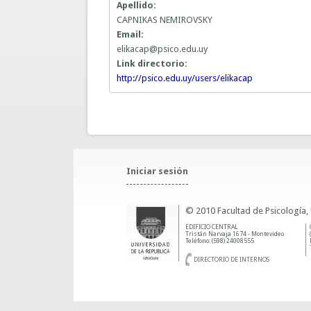
Apellido:
CAPNIKAS NEMIROVSKY
Email:
elikacap@psico.edu.uy
Link directorio:
http://psico.edu.uy/users/elikacap
Iniciar sesión
© 2010 Facultad de Psicología,
EDIFICIO CENTRAL
Tristán Narvaja 1674 - Montevideo
Teléfono: (598) 24008555
DIRECTORIO DE INTERNOS