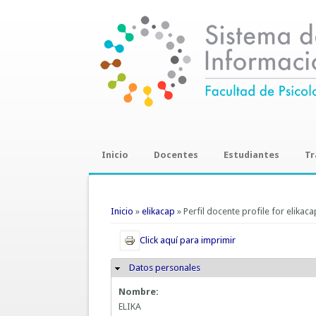
Inicio
Docentes
Estudiantes
Tr
Trab
Se encuentra usted aquí
Inicio
»
elikacap
» Perfil docente profile for elikaca
Click aquí para imprimir
Datos personales
Ocultar
Nombre:
ELIKA