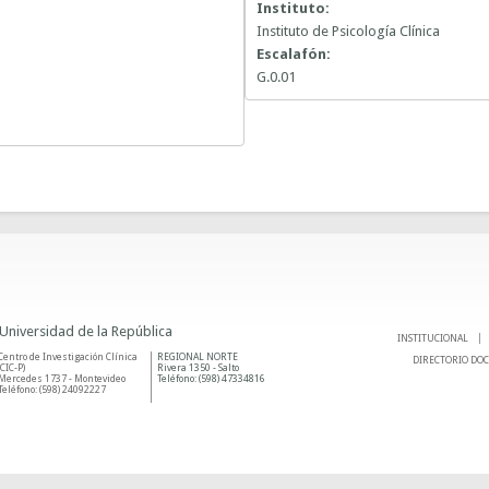
Instituto:
Instituto de Psicología Clínica
Escalafón:
G.0.01
 Universidad de la República
INSTITUCIONAL
Centro de Investigación Clínica
REGIONAL NORTE
DIRECTORIO DO
(CIC-P)
Rivera 1350 - Salto
Mercedes 1737 - Montevideo
Teléfono: (598) 47334816
Teléfono: (598) 24092227