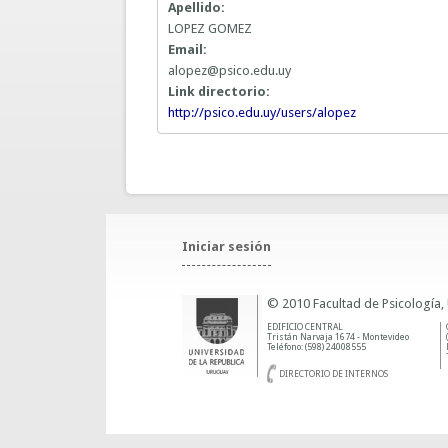
Apellido:
LOPEZ GOMEZ
Email:
alopez@psico.edu.uy
Link directorio:
http://psico.edu.uy/users/alopez
Iniciar sesión
© 2010 Facultad de Psicología,
EDIFICIO CENTRAL
Tristán Narvaja 1674 - Montevideo
Teléfono: (598) 24008555
DIRECTORIO DE INTERNOS