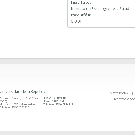
Instituto:
Instituto de Psicología de la Salud
Escalafón:
G.0.01
 Universidad de la República
INSTITUCIONAL
Centro de Investigación Clínica
REGIONAL NORTE
DIRECTORIO DO
(CIC-P)
Rivera 1350 - Salto
Mercedes 1737 - Montevideo
Teléfono: (598) 47334816
Teléfono: (598) 24092227