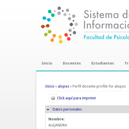
Inicio
Docentes
Estudiantes
Tr
Trab
Se encuentra usted aquí
Inicio
»
alopez
» Perfil docente profile for alopez
Click aquí para imprimir
Datos personales
Ocultar
Nombre:
ALEJANDRA