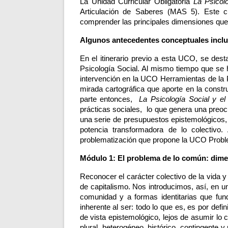
La Unidad Curricular Obligatoria 
La Psicol
Articulación de Saberes (MAS 5). Este c
comprender las principales dimensiones que 
Algunos antecedentes conceptuales inclu
En el itinerario previo a esta UCO, se dest
Psicología Social. Al mismo tiempo que se 
intervención en la UCO Herramientas de la Ps
mirada cartográfica que aporte en la const
parte entonces,  
La Psicología Social y el
prácticas sociales,  lo que genera una preoc
una serie de presupuestos epistemológicos, on
potencia transformadora de lo colectivo.
problematización que propone la UCO Probl
Módulo 1: El problema de lo común: dimen
Reconocer el carácter colectivo de la vida y 
de capitalismo. Nos introducimos, así, en 
comunidad y a formas identitarias que fund
inherente al ser: todo lo que es, es por defi
de vista epistemológico, lejos de asumir lo 
plural, heterogéneo, histórico, contingente 