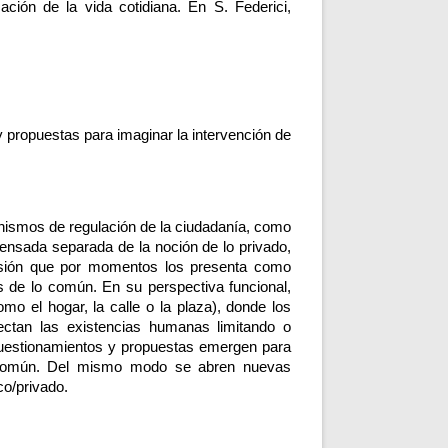
- Federici, Silvia (2020) De la crisis de los comunes. Trabajo reproductivo, afectivo, tecnología y transformación de la vida cotidiana. En S. Federici, 
y propuestas para imaginar la intervención de 
nismos de regulación de la ciudadanía, como 
ensada separada de la noción de lo privado, 
tensión que por momentos los presenta como 
de lo común. En su perspectiva funcional, 
o el hogar, la calle o la plaza), donde los 
ctan las existencias humanas limitando o 
cuestionamientos y propuestas emergen para 
o común. Del mismo modo se abren nuevas 
co/privado. 