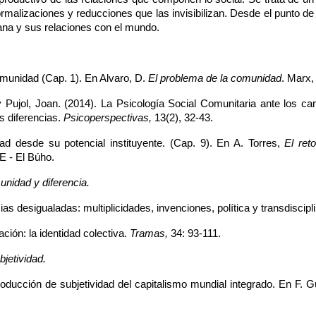
rmalizaciones y reducciones que las invisibilizan. Desde el punto de 
ana y sus relaciones con el mundo.
omunidad (Cap. 1). En Alvaro, D. 
El problema de la comunidad
. Marx,
 y Pujol, Joan. (2014). La Psicología Social Comunitaria ante los c
s diferencias. 
Psicoperspectivas, 
13(2), 32-43.
ad desde su potencial instituyente. (Cap. 9). En A. Torres, 
El ret
E - El Búho.
unidad y diferencia.
as desigualadas: multiplicidades, invenciones, política y transdiscipli
ción: la identidad colectiva. 
Tramas,
 34: 93-111.
bjetividad.
roducción de subjetividad del capitalismo mundial integrado. En F. Gu