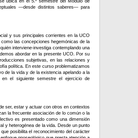
se ubica en el 5.º semestre del Módulo de 
eptuales —desde distintos saberes— para 
cial y sus principales corrientes en la UCO 
ón como las concepciones hegemónicas de la 
 quién interviene-investiga contemplando una 
endemos abordar en la presente UCO. Por su 
oducciones subjetivas, en las relaciones y 
ofía política. En este curso problematizamos 
o de la vida y de la existencia apelando a la 
en el siguiente semestre el ejercicio de 
de ser, estar y actuar con otros en contextos 
n la frecuente asociación de lo común o la 
colectivo es presentado como una dimensión 
ural y heterogénea de la vida. Desde un punto 
ue posibilita el reconocimiento del carácter 
n enfoque gnoseológico que presta atención a 