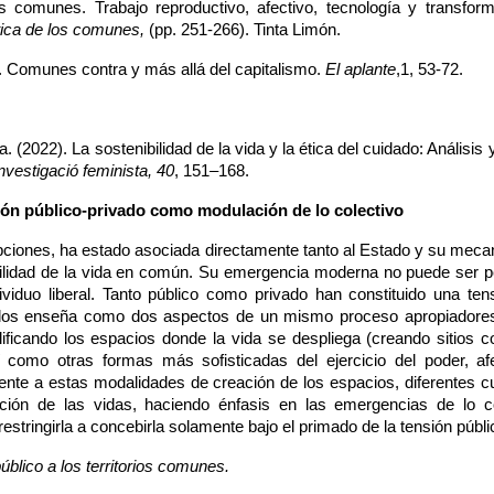
tica de los comunes, 
(pp. 251-266). Tinta Limón.
). Comunes contra y más allá del capitalismo. 
El aplante
,1, 53-72.  
2022). La sostenibilidad de la vida y la ética del cuidado: Análisis 
nvestigació feminista, 40
, 151–168.
ión público-privado como modulación de lo colectivo
cepciones, ha estado asociada directamente tanto al Estado y su meca
ibilidad de la vida en común. Su emergencia moderna no puede ser p
ndividuo liberal. Tanto público como privado han constituido una 
 los enseña como dos aspectos de un mismo proceso apropiadores 
icando los espacios donde la vida se despliega (creando sitios com
 como otras formas más sofisticadas del ejercicio del poder, afe
rente a estas modalidades de creación de los espacios, diferentes 
zación de las vidas, haciendo énfasis en las emergencias de l
 restringirla a concebirla solamente bajo el primado de la tensión públi
úblico a los territorios comunes.