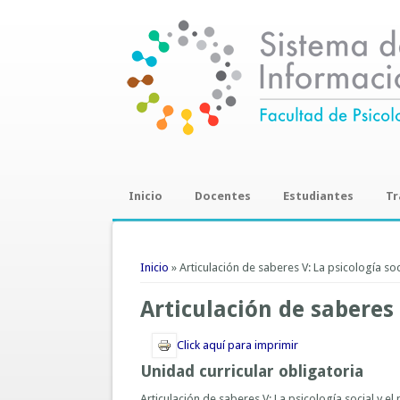
Inicio
Docentes
Estudiantes
Tr
Trab
Se encuentra usted aquí
Inicio
» Articulación de saberes V: La psicología soc
Articulación de saberes 
Click aquí para imprimir
Unidad curricular obligatoria
Articulación de saberes V: La psicología social y el