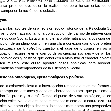
ogía Social y el problema de lo colectivo
 del Ciclo de Formación 
urso pretende que quien lo realice incorpore herramientas conc
componen la noción de lo colectivo.
yen:
acan los aportes de una revisión socio-histórica de la Psicología So
han problematizado tanto la construcción del campo de intervenci
icología Social. Esta última, cierra problematizando la posición de
rucción de un plano común, en una clara conexión con lo que pret
 problema de lo colectivo
 cuestiona el lugar de lo común en las pr
upación recurrente en el campo de las ciencias sociales y de la filos
tológicos y políticos que conducen a visibilizar el carácter colectiv
 Así mismo, este curso aportará bases analíticas para abordar 
emáticas contemporáneas de la Psicología Social
siones ontológicas, epistemológicas y políticas.
de la existencia lleva a la interrogación respecto a nuestras formas 
un campo de tensiones y debates, abordando autoras que problematiza
an “lo propio y lo otro”. Desde el punto de vista ontológico, lo 
nición colectivo, lo que supone el reconocimiento de la naturaleza pl
colectivo como objeto discreto, lo concebimos como una perspectiva q
y productivo de las relaciones que componen lo social. Se trata de u