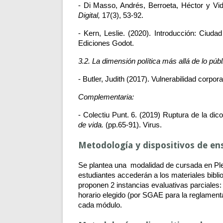
- Di Masso, Andrés, Berroeta, Héctor y Vid
Digital, 
17(3), 53-92.
- Kern, Leslie. (2020). Introducción: Ciud
Ediciones Godot.
3.2. La dimensión política más allá de lo públ
- Butler, Judith (2017). Vulnerabilidad corporal,
Complementaria:
- Colectiu Punt. 6. (2019) Ruptura de la dic
de vida. 
(pp.65-91). Virus. 
Metodología y dispositivos de en
Se plantea una  modalidad de cursada en Plena
estudiantes accederán a los materiales bibli
proponen 2 instancias evaluativas parciales: u
horario elegido (por SGAE para la reglament
cada módulo. 