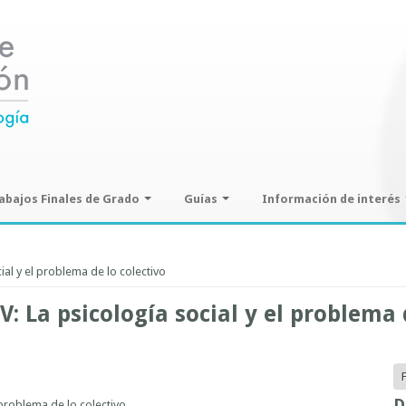
abajos Finales de Grado
Guías
Información de interés
ajos Finales de Grado
Guías de seminarios optativos
Información sobre SPAM y
Phising
ial y el problema de lo colectivo
Guías prácticas o proyectos
Guías UCO
V: La psicología social y el problema 
D
 problema de lo colectivo