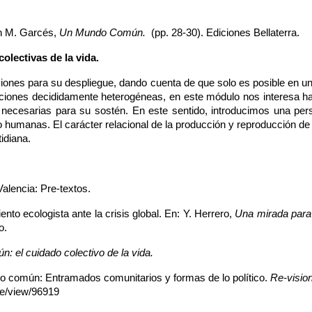
n M. Garcés, 
Un Mundo Común. 
 (pp. 28-30). Ediciones Bellaterra.
lectivas de la vida.
laciones para su despliegue, dando cuenta de que solo es posible en 
ciones decididamente heterogéneas, en este módulo nos interesa hac
necesarias para su sostén. En este sentido, introducimos una persp
 humanas. El carácter relacional de la producción y reproducción de
idiana.
Valencia: Pre-textos.
nto ecologista ante la crisis global. En: Y. Herrero, 
Una mirada para 
o. 
: el cuidado colectivo de la vida.
 lo común: Entramados comunitarios y formas de lo político. 
Re-visio
le/view/96919